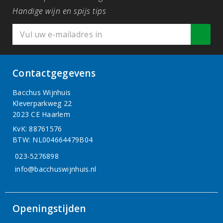
Handige wijn en spijs tips
Contactgegevens
Bacchus Wijnhuis
Kleverparkweg 22
2023 CE Haarlem
KvK: 88761576
BTW: NL004664479B04
023-5276898
info@bacchuswijnhuis.nl
Openingstijden