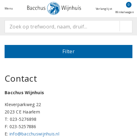
0
Menu
Verlanglijst
Winkelwagen
Filter
Contact
Bacchus Wijnhuis
Kleverparkweg 22
2023 CE Haarlem
T: 023-5276898
F: 023-5257886
E:
info@bacchuswijnhuis.nl