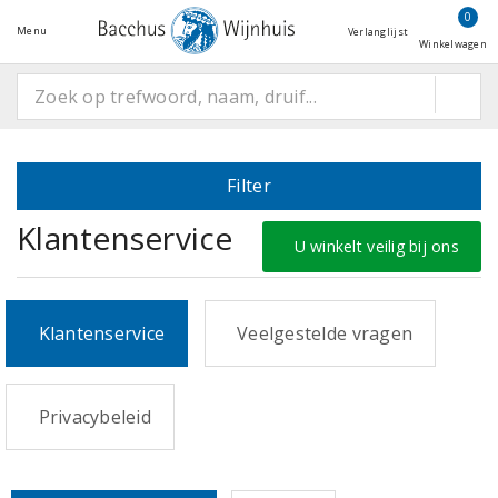
0
Menu
Verlanglijst
Winkelwagen
Filter
Klantenservice
U winkelt veilig bij ons
Klantenservice
Veelgestelde vragen
Privacybeleid