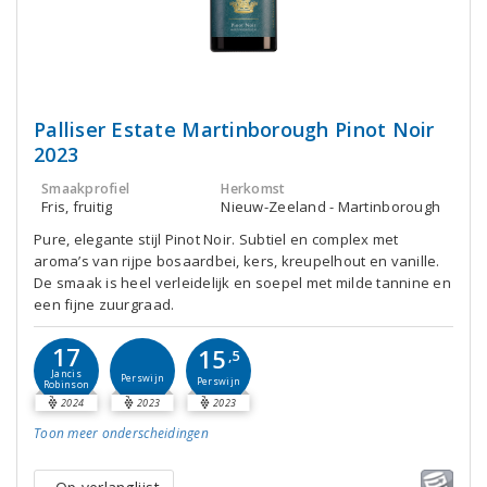
Palliser Estate Martinborough Pinot Noir
2023
Smaakprofiel
Herkomst
Fris, fruitig
Nieuw-Zeeland - Martinborough
Pure, elegante stijl Pinot Noir. Subtiel en complex met
aroma’s van rijpe bosaardbei, kers, kreupelhout en vanille.
De smaak is heel verleidelijk en soepel met milde tannine en
een fijne zuurgraad.
17
15
,5
Jancis
Perswijn
Perswijn
Robinson
2024
2023
2023
Toon meer
onderscheidingen