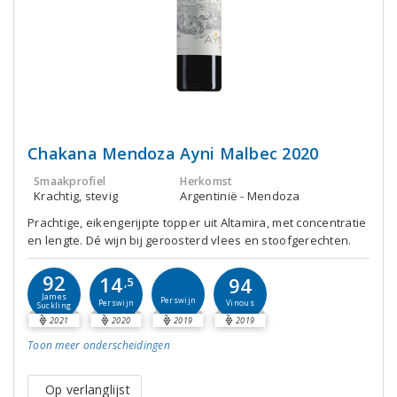
Chakana Mendoza Ayni Malbec 2020
Smaakprofiel
Herkomst
Krachtig, stevig
Argentinië - Mendoza
Prachtige, eikengerijpte topper uit Altamira, met concentratie
en lengte. Dé wijn bij geroosterd vlees en stoofgerechten.
92
14
94
,5
James
Perswijn
Perswijn
Vinous
Suckling
2021
2020
2019
2019
Toon meer
onderscheidingen
Op verlanglijst