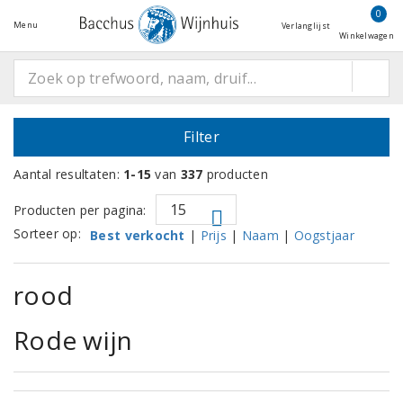
0
Menu
Verlanglijst
Winkelwagen
Filter
Aantal resultaten:
1-15
van
337
producten
Producten per pagina:
Sorteer op:
Best verkocht
|
Prijs
|
Naam
|
Oogstjaar
rood
Rode wijn