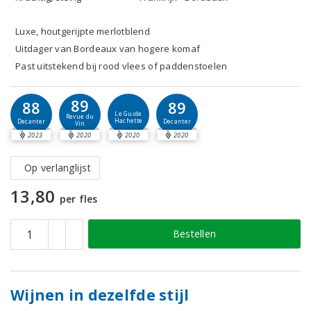
Luxe, houtgerijpte merlotblend
Uitdager van Bordeaux van hogere komaf
Past uitstekend bij rood vlees of paddenstoelen
89
88
89
Le Guide
Revue du
Hachette
Decanter
Decanter
Vin
2023
2020
2020
2020
Op verlanglijst
13,80
per fles
Bestellen
Wijnen in dezelfde stijl