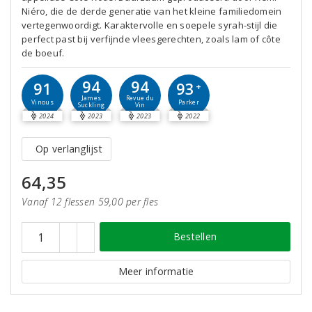
Niéro, die de derde generatie van het kleine familiedomein
vertegenwoordigt. Karaktervolle en soepele syrah-stijl die
perfect past bij verfijnde vleesgerechten, zoals lam of côte
de boeuf.
94
94
93
91
+
James
Revue du
Parker
Vinous
Suckling
Vin
2024
2023
2023
2022
Op verlanglijst
64,35
Vanaf 12 flessen 59,00 per fles
Bestellen
Meer informatie