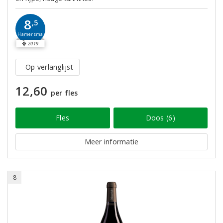
8
,5
Hamersma
2019
Op verlanglijst
12,60
per fles
Fles
Doos (6)
Meer informatie
8