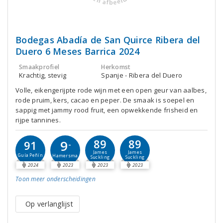
Bodegas Abadía de San Quirce Ribera del
Duero 6 Meses Barrica 2024
Smaakprofiel
Herkomst
Krachtig, stevig
Spanje - Ribera del Duero
Volle, eikengerijpte rode wijn met een open geur van aalbes,
rode pruim, kers, cacao en peper. De smaak is soepel en
sappig met jammy rood fruit, een opwekkende frisheid en
rijpe tannines.
89
89
9
91
-
James
James
Guía Peñín
Hamersma
Suckling
Suckling
2024
2023
2023
2023
Toon meer
onderscheidingen
Op verlanglijst