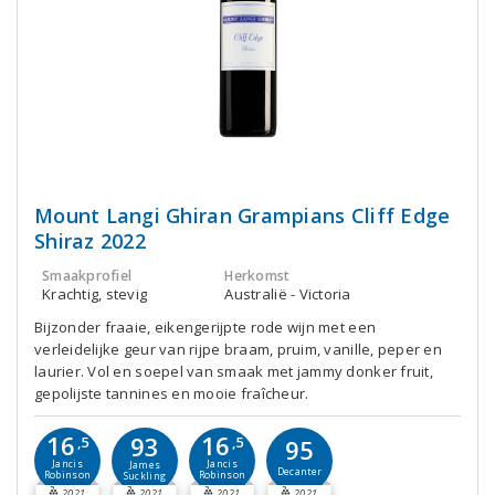
Mount Langi Ghiran Grampians Cliff Edge
Shiraz 2022
Smaakprofiel
Herkomst
Krachtig, stevig
Australië - Victoria
Bijzonder fraaie, eikengerijpte rode wijn met een
verleidelijke geur van rijpe braam, pruim, vanille, peper en
laurier. Vol en soepel van smaak met jammy donker fruit,
gepolijste tannines en mooie fraîcheur.
16
16
93
,5
,5
95
Jancis
Jancis
James
Decanter
Robinson
Robinson
Suckling
2021
2021
2021
2021