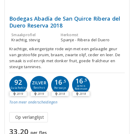
Bodegas Abadía de San Quirce Ribera del
Duero Reserva 2018
Smaakprofiel
Herkomst
Krachtig, stevig
Spanje - Ribera del Duero
Krachtige, eikengerijpte rode wijn met een gelaagde geur
van gestoofde pruim, braam, zwarte olijf, ceder en leer. De
smaak is vol en rijk met donker fruit, goede fraîcheur en
stevige tannines.
16
16
92
,5
,5
ZILVER
Jancis
Bacchus
Perswijn
Guía Peñín
Robinson
2019
2019
2018
2018
Toon meer
onderscheidingen
Op verlanglijst
33,20
per fles