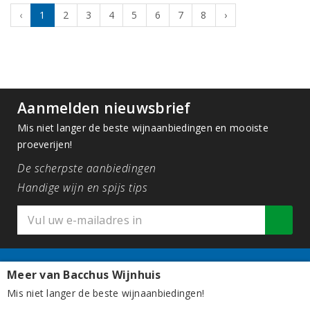
‹
1
2
3
4
5
6
7
8
›
Aanmelden nieuwsbrief
Mis niet langer de beste wijnaanbiedingen en mooiste
proeverijen!
De scherpste aanbiedingen
Handige wijn en spijs tips
Contactgegevens
Meer van Bacchus Wijnhuis
Mis niet langer de beste wijnaanbiedingen!
Bacchus Wijnhuis