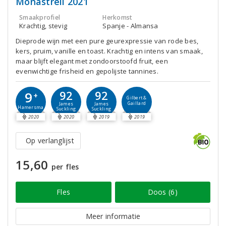
Monastrell 2021
Smaakprofiel
Herkomst
Krachtig, stevig
Spanje - Almansa
Dieprode wijn met een pure geurexpressie van rode bes,
kers, pruim, vanille en toast. Krachtig en intens van smaak,
maar blijft elegant met zondoorstoofd fruit, een
evenwichtige frisheid en gepolijste tannines.
92
92
9
+
Gilbert &
Gaillard
James
James
Hamersma
Suckling
Suckling
2020
2020
2019
2019
Op verlanglijst
15,60
per fles
Fles
Doos (6)
Meer informatie