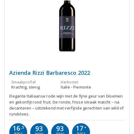
Azienda Rizzi Barbaresco 2022
Smaakprofiel
Herkomst
Krachtig, stevig
Italië - Piemonte
Elegante Italiaanse rode wijn met de fijne geur van bloemen
en gekonfijt rood fruit. De ronde, frisse smaak matcht – na
decanteren – uitstekend met verfijnde gerechten van wild of
rundvlees.
16
17
93
93
,5
+
Jancis
Jancis
James
James