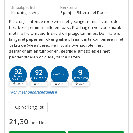
Smaakprofiel
Herkomst
Krachtig, stevig
Spanje - Ribera del Duero
Krachtige, intense rode wijn met geurige aroma’s van rode
bes, kers, pruim, vanille en toast. Krachtig en vol van smaak
met rijp fruit, mooie frisheid en pittige tannines. De finale is
lang met peper en rokerig eiken. Fraai om te combineren met
gekruide (vlees)gerechten, zoals ovenschotel met
serranoham en tuinbonen, gegrilde lamsspiesjes met
paddenstoelen of oude, harde kazen.
9
92
92
Han Sjakes
James
Hamersma
Guía Peñín
Suckling
2021
2021
2021
2020
Toon meer
onderscheidingen
Op verlanglijst
21,30
per fles