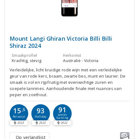
Mount Langi Ghiran Victoria Billi Billi
Shiraz 2024
Smaakprofiel
Herkomst
Krachtig, stevig
Australië - Victoria
Verleidelijke, licht kruidige rode wijn met een verleidelijke
geur van rode kers, braam, zwarte bes, munt en laurier. De
smaak is vol en rijpfruitig met evenwichtige zuren en
soepele tannines. Aanhoudende finale met nuances van
peper en zoethout.
91
15
93
,5
James
Perswijn
Halliday
Suckling
2023
2023
2022
Op verlanglijst