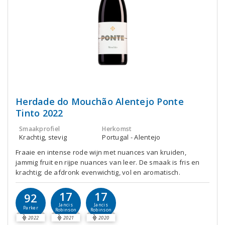
Herdade do Mouchão Alentejo Ponte
Tinto 2022
Smaakprofiel
Herkomst
Krachtig, stevig
Portugal - Alentejo
Fraaie en intense rode wijn met nuances van kruiden,
jammig fruit en rijpe nuances van leer. De smaak is fris en
krachtig; de afdronk evenwichtig, vol en aromatisch.
17
17
92
Jancis
Jancis
Parker
Robinson
Robinson
2022
2021
2020