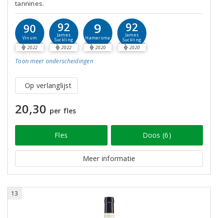
tannines.
9
92
92
90
James
James
Hamersma
Vinum
Suckling
Suckling
2022
2022
2020
2020
Toon meer
onderscheidingen
Op verlanglijst
20,30
per fles
Fles
Doos (6)
Meer informatie
13