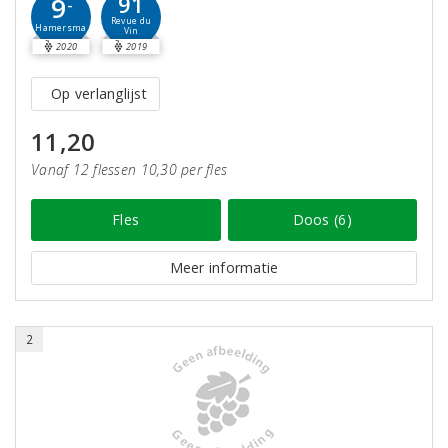
91
9
-
Revue du
Hamersma
Vin
2020
2019
Op verlanglijst
11,20
Vanaf 12 flessen 10,30 per fles
Fles
Doos (6)
Meer informatie
2