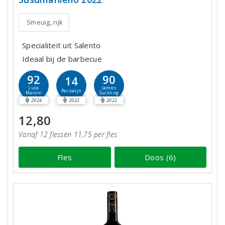
Smeuïg, rijk
Specialiteit uit Salento
Ideaal bij de barbecue
92
90
14
Luca
James
Perswijn
Maroni
Suckling
2024
2022
2022
12,80
Vanaf 12 flessen 11,75 per fles
Fles
Doos (6)