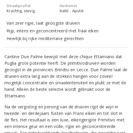
Smaakprofiel
Herkomst
Krachtig, stevig
Italië - Apulië
Van zeer rijpe, laat geoogste druiven
Rijp, intens en geconcentreerd met fraai eiken
Heerlijk bij rijke mediterrane gerechten
Cantine Due Palme bewijst met deze chique Ettamiano dat
Puglia grote potentie heeft. De primitivodruiven worden
geoogst in de provincies Brindisi en Lecce. Due Palme laat de
druiven extra lang aan de stokken hangen voor zoveel
mogelijk concentratie en smaakintensiteit en plukt ze met de
hand. Alleen de beste selectie wordt gebruikt voor de
Ettamiano.
Na de vergisting en persing van de druiven rijpt de wijn in
tweede- en derdejaars fusten van Frans eiken en tot slot in
de fles. Het resultaat is een luxe, eikengerijpte Primitivo met
een intense geur en een volle, rijpe en geconcentreerde
smaak. Een indrukwekkende kwaliteitswijn, die geweldig past