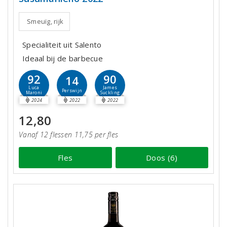
Smeuïg, rijk
Specialiteit uit Salento
Ideaal bij de barbecue
92
90
14
Luca
James
Perswijn
Maroni
Suckling
2024
2022
2022
12,80
Vanaf 12 flessen 11,75 per fles
Fles
Doos (6)