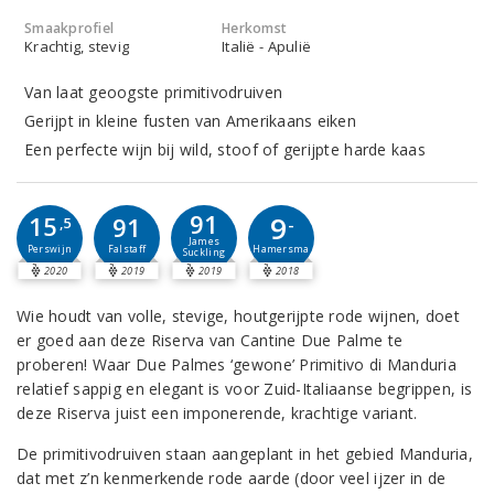
Smaakprofiel
Herkomst
Krachtig, stevig
Italië - Apulië
Van laat geoogste primitivodruiven
Gerijpt in kleine fusten van Amerikaans eiken
Een perfecte wijn bij wild, stoof of gerijpte harde kaas
91
9
15
91
-
,5
James
Perswijn
Falstaff
Hamersma
Suckling
2020
2019
2019
2018
Wie houdt van volle, stevige, houtgerijpte rode wijnen, doet
er goed aan deze Riserva van Cantine Due Palme te
proberen! Waar Due Palmes ‘gewone’ Primitivo di Manduria
relatief sappig en elegant is voor Zuid-Italiaanse begrippen, is
deze Riserva juist een imponerende, krachtige variant.
De primitivodruiven staan aangeplant in het gebied Manduria,
dat met z’n kenmerkende rode aarde (door veel ijzer in de