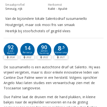
Smaakprofiel
Herkomst
Smeuïg, rijk
Italië - Apulië
Van de bijzondere lokale Salentodruif susumaniello
Houtgerijpt, maar ook mooi fris van smaak
Heerlijk bij stoofschotels of gegrild vlees
92
90
8
14
,5
Luca
James
Perswijn
Hamersma
Maroni
Suckling
2024
2022
2022
2021
De susumaniello is een autochtone druif uit Salento. Hij was
vrijwel vergeten, maar is door enkele innovatieve leden van
Cantine Due Palme weer in ere hersteld. Volgens oprichter
Angelo Maci laten studies een verwantschap zien met de
Toscaanse sangiovese.
Due Palme laat de druiven met de hand plukken, in kleine
bakjes naar de wijnkelder vervoeren en na de gisting