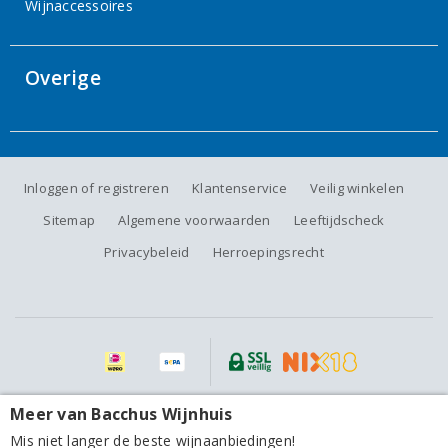
Wijnaccessoires
Overige
Inloggen of registreren
Klantenservice
Veilig winkelen
Sitemap
Algemene voorwaarden
Leeftijdscheck
Privacybeleid
Herroepingsrecht
Alle prijzen zijn inclusief BTW, exclusief eventuele verzendkosten.
Meer van Bacchus Wijnhuis
Cantine Due Palme Salento Serre Susumaniello 2022
Mis niet langer de beste wijnaanbiedingen!