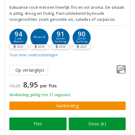
Italiaanse rosé met een heerlijk fris en vol aroma. De smaak
is pittig, droog en fruitig. Past uitstekend bij koude
voorgerechten zoals gerookte vis, salades of carpaccio.
94
91
90
WineLife
Luca
James
James
Maroni
Suckling
Suckling
2025
2024
2024
2023
Toon meer
onderscheidingen
Op verlanglijst
8,95
10,20
per fles
Aanbieding
geldig
t/m 31 augustus
Aanbieding
Fles
Doos (6)