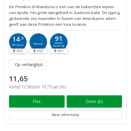
De Primitivo di Manduria is een van de bekendste wijnen
van Apulië, het grote wijngebied in Zuidoost-Italië. De rijping
gedurende zes maanden in fusten van Amerikaans eiken
geeft aan deze Primitivo een luxe nuance.
91
14
,5
James
Merum
Perswijn
Suckling
2023
2023
2021
Op verlanglijst
11,65
Vanaf 12 flessen 10,70 per fles
Fles
Doos (6)
Meer informatie