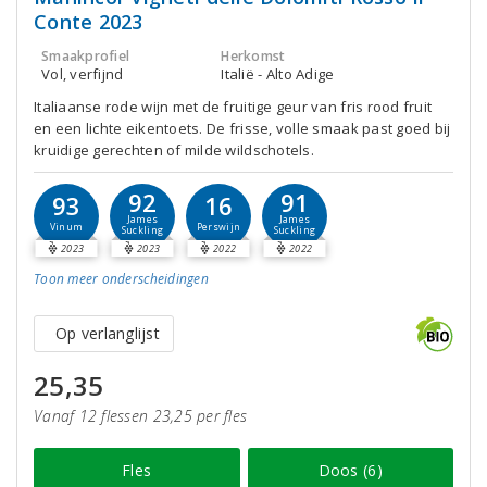
Conte 2023
Smaakprofiel
Herkomst
Vol, verfijnd
Italië - Alto Adige
Italiaanse rode wijn met de fruitige geur van fris rood fruit
en een lichte eikentoets. De frisse, volle smaak past goed bij
kruidige gerechten of milde wildschotels.
92
91
93
16
James
James
Vinum
Perswijn
Suckling
Suckling
2023
2023
2022
2022
Toon meer
onderscheidingen
Op verlanglijst
25,35
Vanaf 12 flessen 23,25 per fles
Fles
Doos (6)