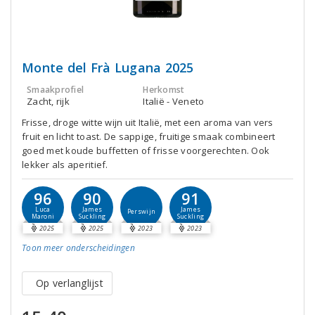
Monte del Frà Lugana 2025
Smaakprofiel
Herkomst
Zacht, rijk
Italië - Veneto
Frisse, droge witte wijn uit Italië, met een aroma van vers
fruit en licht toast. De sappige, fruitige smaak combineert
goed met koude buffetten of frisse voorgerechten. Ook
lekker als aperitief.
96
90
91
Luca
James
James
Perswijn
Maroni
Suckling
Suckling
2025
2025
2023
2023
Toon meer
onderscheidingen
Op verlanglijst