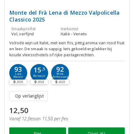
Monte del Frà Lena di Mezzo Valpolicella
Classico 2025
Smaakprofiel
Herkomst
Vol, verfijnd
Italië - Veneto
Volrode wijn uit Italië, met een fris, pittig aroma van rood fruit
en leer. De smaak is sappig. Iets gekoeld erg lekker bij
koude vleesschotels of rijke pastagerechten.
93
92
15
,5
Luca
Wine
Perswijn
Maroni
Enthusiast
2025
2023
2023
Op verlanglijst
12,50
Vanaf 12 flessen 11,50 per fles
Fles
Doos (6)