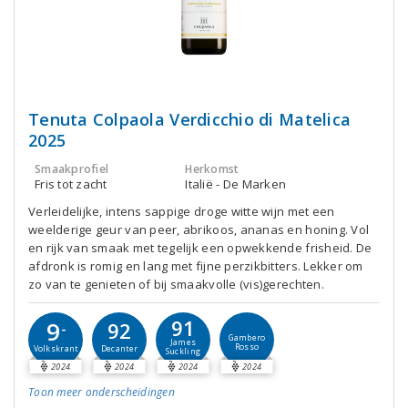
Tenuta Colpaola Verdicchio di Matelica
2025
Smaakprofiel
Herkomst
Fris tot zacht
Italië - De Marken
Verleidelijke, intens sappige droge witte wijn met een
weelderige geur van peer, abrikoos, ananas en honing. Vol
en rijk van smaak met tegelijk een opwekkende frisheid. De
afdronk is romig en lang met fijne perzikbitters. Lekker om
zo van te genieten of bij smaakvolle (vis)gerechten.
91
9
92
-
Gambero
James
Rosso
Decanter
Volkskrant
Suckling
2024
2024
2024
2024
Toon meer
onderscheidingen