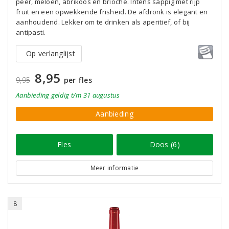
peer, meloen, abrikoos en brioche. Intens sappig met rijp
fruit en een opwekkende frisheid. De afdronk is elegant en
aanhoudend. Lekker om te drinken als aperitief, of bij
antipasti.
Op verlanglijst
8,95
9,95
per fles
Aanbieding
geldig
t/m 31 augustus
Aanbieding
Fles
Doos (6)
Meer informatie
8