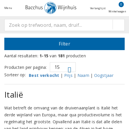
0
Menu
Verlanglijst
Winkelwagen
Filter
Aantal resultaten:
1-15
van
181
producten
Producten per pagina:
Sorteer op:
Best verkocht
|
Prijs
|
Naam
|
Oogstjaar
Italië
Wat betreft de omvang van de druivenaanplant is Italië het
derde wijnland van Europa, maar qua productievolume is het
regelmatig het grootste. Opvallend aan Italië is dat alle delen
van het land wijnbouw kennen: van de Alpen in het hoge