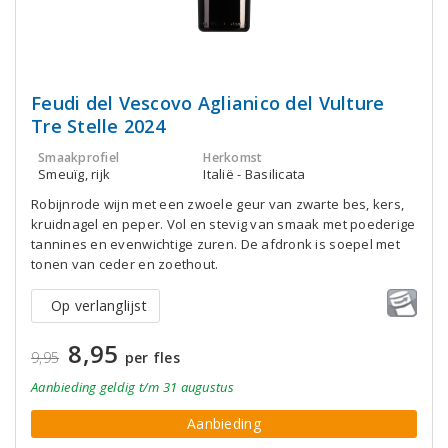
Feudi del Vescovo Aglianico del Vulture
Tre Stelle 2024
Smaakprofiel
Herkomst
Smeuïg, rijk
Italië - Basilicata
Robijnrode wijn met een zwoele geur van zwarte bes, kers,
kruidnagel en peper. Vol en stevig van smaak met poederige
tannines en evenwichtige zuren. De afdronk is soepel met
tonen van ceder en zoethout.
Op verlanglijst
8,95
9,95
per fles
Aanbieding
geldig
t/m 31 augustus
Aanbieding