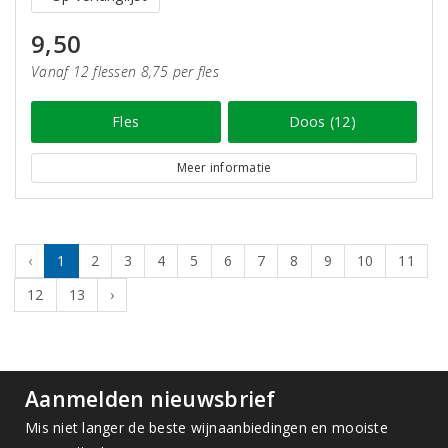
9,50
Vanaf 12 flessen 8,75 per fles
Fles
Doos (12)
Meer informatie
‹
1
2
3
4
5
6
7
8
9
10
11
12
13
›
Aanmelden nieuwsbrief
Mis niet langer de beste wijnaanbiedingen en mooiste