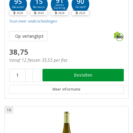
91
95
15
90
James
Decanter
Perswijn
Falstaff
Suckling
2024
2024
2024
2023
Toon meer
onderscheidingen
Op verlanglijst
38,75
Vanaf 12 flessen 35,55 per fles
Bestellen
Meer informatie
10