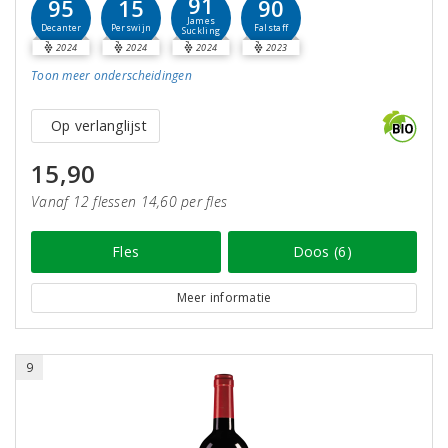
91
95
15
90
James
Decanter
Perswijn
Falstaff
Suckling
2024
2024
2024
2023
Toon meer
onderscheidingen
Op verlanglijst
15,90
Vanaf 12 flessen 14,60 per fles
Fles
Doos (6)
Meer informatie
9