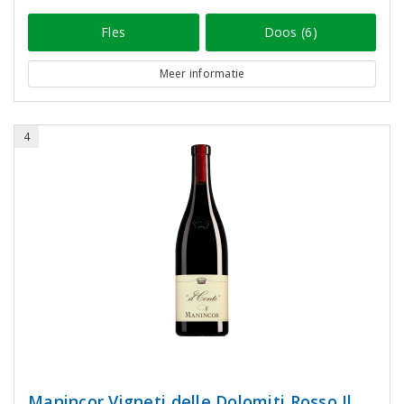
Fles
Doos (6)
Meer informatie
4
Manincor Vigneti delle Dolomiti Rosso Il