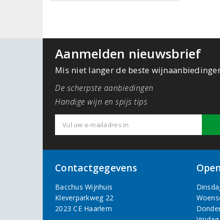
Aanmelden nieuwsbrief
Mis niet langer de beste wijnaanbiedinge
De scherpste aanbiedingen
Handige wijn en spijs tips
Contactgegevens
Open
Bacchus Wijnhuis
Dinsda
Kleverparkweg 22
Woens
2023 CE Haarlem
Donde
Vrijdag