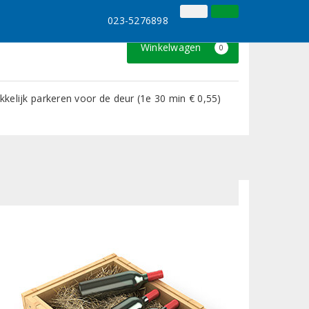
023-5276898
Inloggen
Klantenservice
023-5276898
Winkelwagen
0
kelijk parkeren voor de deur (1e 30 min € 0,55)