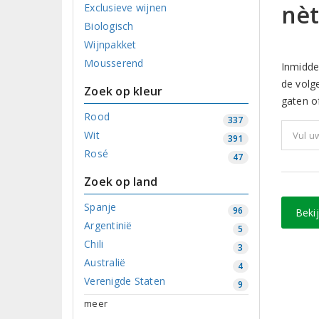
nèt
Exclusieve wijnen
Biologisch
Wijnpakket
Mousserend
Inmidde
de volg
Zoek op kleur
gaten of
Rood
337
Wit
391
Rosé
47
Zoek op land
Spanje
96
Beki
Argentinië
5
Chili
3
Australië
4
Verenigde Staten
9
meer