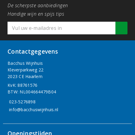
De scherpste aanbiedingen
Handige wijn en spijs tips
Contactgegevens
Bacchus Wijnhuis
Kleverparkweg 22
2023 CE Haarlem
KvK: 88761576
BTW: NL004664479B04
023-5276898
info@bacchuswijnhuis.nl
Openingstijden