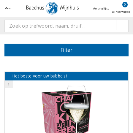
0
Menu
Verlanglijst
Winkelwagen
Filter
Het beste voor uw bubbels!
1