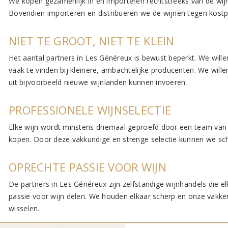
We kopen gezamenlijk in en importeren rechtstreeks van de wij
Bovendien importeren en distribueren we de wijnen tegen kostpri
NIET TE GROOT, NIET TE KLEIN
Het aantal partners in Les Généreux is bewust beperkt. We willen
vaak te vinden bij kleinere, ambachtelijke producenten. We wille
uit bijvoorbeeld nieuwe wijnlanden kunnen invoeren.
PROFESSIONELE WIJNSELECTIE
Elke wijn wordt minstens driemaal geproefd door een team van
kopen. Door deze vakkundige en strenge selectie kunnen we sc
OPRECHTE PASSIE VOOR WIJN
De partners in Les Généreux zijn zelfstandige wijnhandels die 
passie voor wijn delen. We houden elkaar scherp en onze vakken
wisselen.