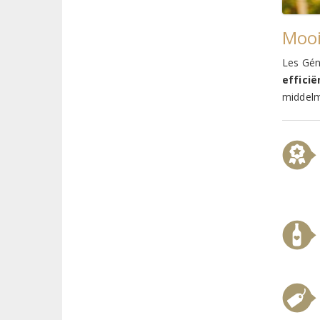
Mooi
Les Gén
effici
middelm