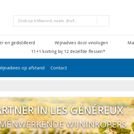
er en gedistilleerd
Wijnadvies door vinologen
Mak
11+1 korting bij 12 dezelfde flessen*
Wijnadvies op afstand
Contact
ARTNER IN LES GÉNÉREUX
MENWERKENDE WIJNINKOPERS