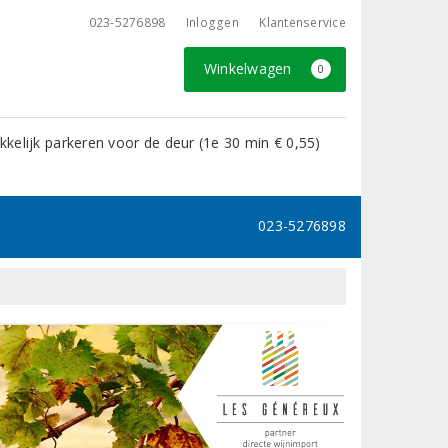
023-5276898
Inloggen
Klantenservice
Winkelwagen
0
kelijk parkeren voor de deur (1e 30 min € 0,55)
023-5276898