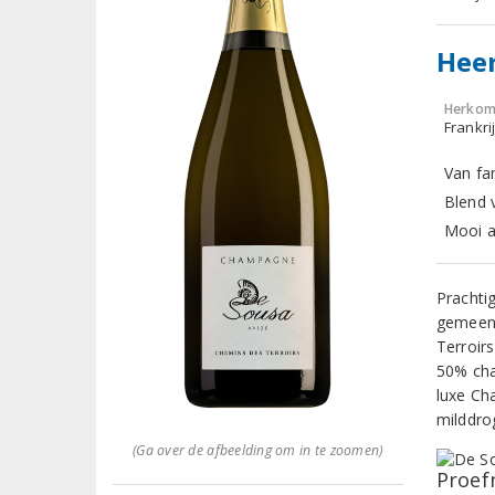
Heer
Herkom
Frankr
Van fa
Blend 
Mooi al
Prachti
gemeent
Terroir
50% cha
luxe Ch
milddro
(Ga over de afbeelding om in te zoomen)
Proef