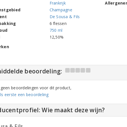
Frankrijk
Allergene
mstgebied
Champagne
ent
De Sousa & Fils
pakking
6 flessen
houd
750 ml
l
12,50%
rken
iddelde beoordeling:
n geen beoordelingen voor dit product,
ls eerste een beoordeling
ucentprofiel: Wie maakt deze wijn?
usa & Fils