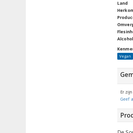
Land
Herko
Produc
Omver
Flesin
Alcoho
Kenme
Vegan
Gem
Er zij
Geef a
Prod
De So