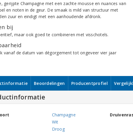
e, gerijpte Champagne met een zachte mousse en nuances van
ppel en noten in de geur. De smaak is mild van structuur met
den zuur en eindigt met een aanhoudende afdronk.
n bij
peritief, maar ook goed te combineren met visschotels.
aarheid
k vanaf de datum van dégorgement tot ongeveer vier jaar
ctinformatie
Beoordelingen
Producentprofiel
Vergelij
ductinformatie
oort
Champagne
Druivenra
Wit
Droog