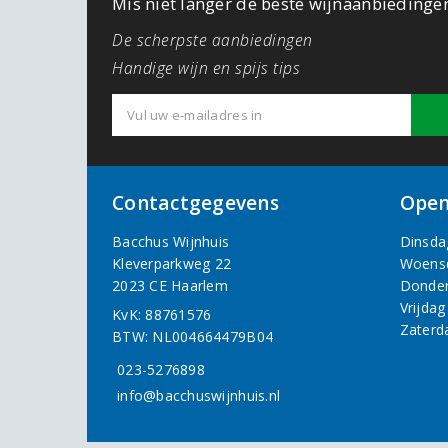
Mis niet langer de beste wijnaanbiedinge
De scherpste aanbiedingen
Handige wijn en spijs tips
Contactgegevens
Open
Bacchus Wijnhuis
Dinsda
Kleverparkweg 22
Woens
2023 CE Haarlem
Donde
Vrijdag
KvK: 88761576
Zaterd
BTW: NL004664479B04
023-5276898
info@bacchuswijnhuis.nl