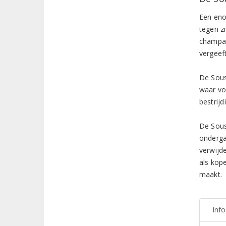
Een eno
tegen zi
champag
vergeef
De Sous
waar vo
bestrij
De Sous
onderga
verwijd
als kope
maakt.
Inf