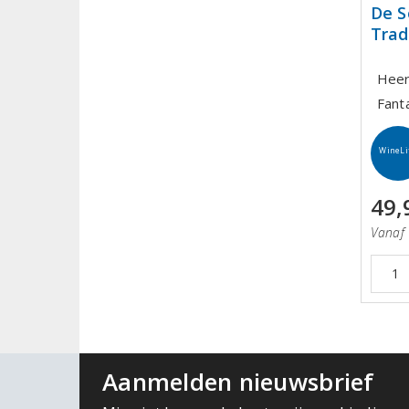
De 
Trad
Heer
Fanta
WineLi
49,
Vanaf 
Aanmelden nieuwsbrief