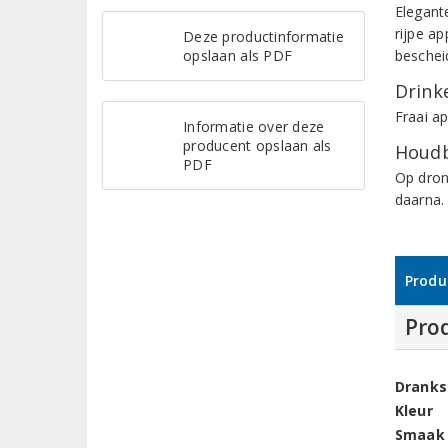
Elegant
rijpe a
Deze productinformatie
opslaan als PDF
beschei
Drinke
Fraai a
Informatie over deze
producent opslaan als
Houdb
PDF
Op dron
daarna.
Produ
Pro
Dranks
Kleur
Smaak