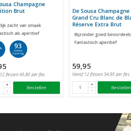
Sousa Champagne
ition Brut
De Sousa Champagne
Grand Cru Blanc de Bl
Réserve Extra Brut
lijk zacht van smaak
stisch als aperitief
Bijzonder goed beoordeel
Fantastisch aperitief
93
fe
James
Suckling
59,95
95
Vanaf 12 flessen 54,95 per fles
12 flessen 45,80 per fles
+
+
Bestellen
Bestellen
-
-