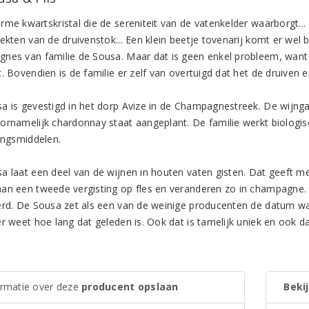
rme kwartskristal die de sereniteit van de vatenkelder waarborgt..
ekten van de druivenstok... Een klein beetje tovenarij komt er wel bij
nes van familie de Sousa. Maar dat is geen enkel probleem, want ze
t. Bovendien is de familie er zelf van overtuigd dat het de druiven
a is gevestigd in het dorp Avize in de Champagnestreek. De wijnga
ornamelijk chardonnay staat aangeplant. De familie werkt biologi
dingsmiddelen.
a laat een deel van de wijnen in houten vaten gisten. Dat geeft 
an een tweede vergisting op fles en veranderen zo in champagne. Na
erd. De Sousa zet als een van de weinige producenten de datum waar
r weet hoe lang dat geleden is. Ook dat is tamelijk uniek en ook daa
ormatie over deze
producent opslaan
Bekij