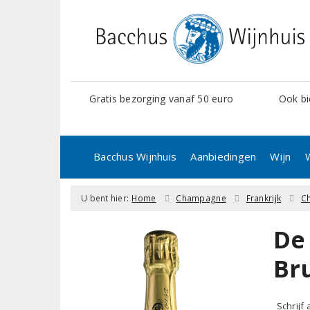
Gratis bezorging vanaf 50 euro
Ook bi
Bacchus Wijnhuis
Aanbiedingen
Wijn
U bent hier:
Home
Champagne
Frankrijk
C
De
Br
Schrijf