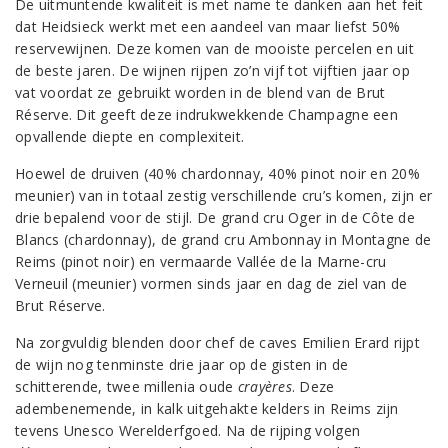
De uitmuntende kwaliteit is met name te danken aan het feit
dat Heidsieck werkt met een aandeel van maar liefst 50%
reservewijnen. Deze komen van de mooiste percelen en uit
de beste jaren. De wijnen rijpen zo’n vijf tot vijftien jaar op
vat voordat ze gebruikt worden in de blend van de Brut
Réserve. Dit geeft deze indrukwekkende Champagne een
opvallende diepte en complexiteit.
Hoewel de druiven (40% chardonnay, 40% pinot noir en 20%
meunier) van in totaal zestig verschillende cru’s komen, zijn er
drie bepalend voor de stijl. De grand cru Oger in de Côte de
Blancs (chardonnay), de grand cru Ambonnay in Montagne de
Reims (pinot noir) en vermaarde Vallée de la Marne-cru
Verneuil (meunier) vormen sinds jaar en dag de ziel van de
Brut Réserve.
Na zorgvuldig blenden door chef de caves Emilien Erard rijpt
de wijn nog tenminste drie jaar op de gisten in de
schitterende, twee millenia oude
crayères
. Deze
adembenemende, in kalk uitgehakte kelders in Reims zijn
tevens Unesco Werelderfgoed. Na de rijping volgen