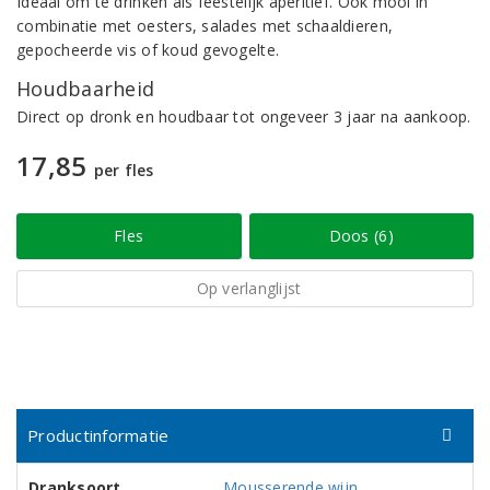
Ideaal om te drinken als feestelijk aperitief. Ook mooi in
combinatie met oesters, salades met schaaldieren,
gepocheerde vis of koud gevogelte.
Houdbaarheid
Direct op dronk en houdbaar tot ongeveer 3 jaar na aankoop.
17,85
per fles
Fles
Doos (6)
Op verlanglijst
Productinformatie
Dranksoort
Mousserende wijn