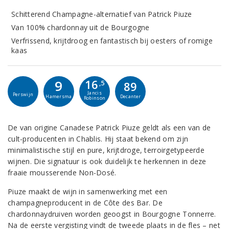
Schitterend Champagne-alternatief van Patrick Piuze
Van 100% chardonnay uit de Bourgogne
Verfrissend, krijtdroog en fantastisch bij oesters of romige
kaas
16
9
,5
89
Jancis
Perswijn
Hamersma
Decanter
Robinson
De van origine Canadese Patrick Piuze geldt als een van de
cult-producenten in Chablis. Hij staat bekend om zijn
minimalistische stijl en pure, krijtdroge, terroirgetypeerde
wijnen. Die signatuur is ook duidelijk te herkennen in deze
fraaie mousserende Non-Dosé.
Piuze maakt de wijn in samenwerking met een
champagneproducent in de Côte des Bar. De
chardonnaydruiven worden geoogst in Bourgogne Tonnerre.
Na de eerste vergisting vindt de tweede plaats in de fles – net