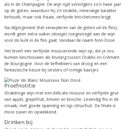
als in de Champagne. De wijn rijpt vervolgens zo'n twee jaar
op de gisten, waardoor hij z’n strakke, mineralige karakter
behoudt, maar ook fraaie, verfijnde briochetonen krijgt.
Na
dégorgement
(het verwijderen van de gisten uit de fles),
wordt geen extra suiker (
dosage
) toegevoegd aan de wijn
voor de kurk in de fles gaat. Vandaar de naam Non-Dosé.
Het levert een verfijnde mousserende wijn op, die je zou
kunnen beschouwen als kruising tussen Chablis en Crémant
de Bourgogne. Voor de liefhebbers van droog en een
fantastische keuze bij oesters of romige kaasjes.
Proefnotitie
Strakdroge wijn met een delicate mousse en verfijnde geur
van appel, grapefruit, limoen en brioche. Levendig fris in de
smaak, met goede spanning en rijp citrusfruit. De finale is
mooi zuiver en opwekkend.
Drinken bij