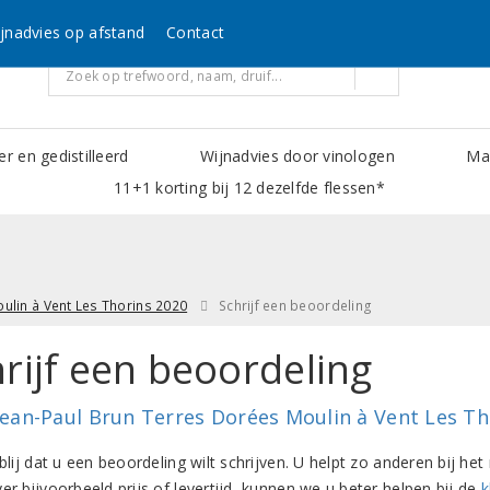
jnadvies op afstand
Contact
er en gedistilleerd
Wijnadvies door vinologen
Mak
11+1 korting bij 12 dezelfde flessen*
ulin à Vent Les Thorins 2020
Schrijf een beoordeling
rijf een beoordeling
Jean-Paul Brun Terres Dorées Moulin à Vent Les Th
 blij dat u een beoordeling wilt schrijven. U helpt zo anderen bij 
er bijvoorbeeld prijs of levertijd, kunnen we u beter helpen bij de
k