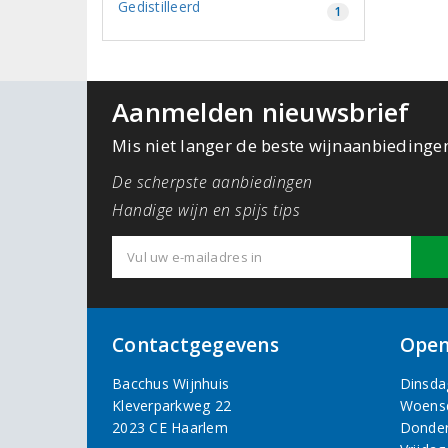
Gedistilleerd
1
Aanmelden nieuwsbrief
Mis niet langer de beste wijnaanbiedinge
De scherpste aanbiedingen
Handige wijn en spijs tips
Contactgegevens
Open
Bacchus Wijnhuis
Dinsda
Kleverparkweg 22
Woens
2023 CE Haarlem
Donde