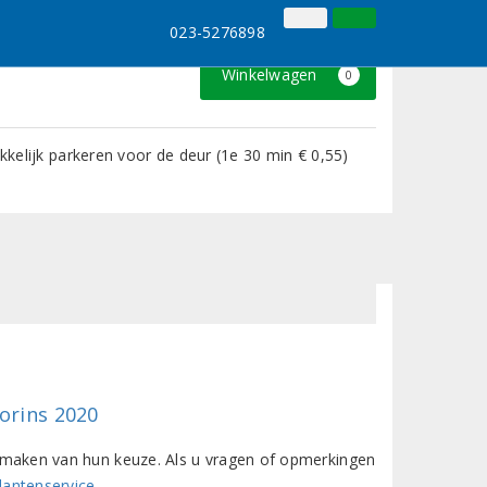
023-5276898
Inloggen
Klantenservice
023-5276898
Winkelwagen
0
kelijk parkeren voor de deur (1e 30 min € 0,55)
orins 2020
het maken van hun keuze. Als u vragen of opmerkingen
lantenservice
.