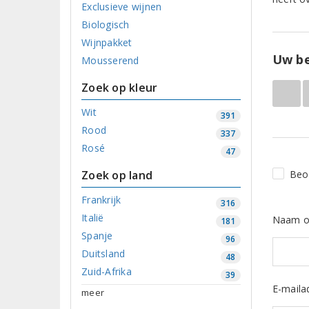
Exclusieve wijnen
Biologisch
Wijnpakket
Uw be
Mousserend
Zoek op kleur
Wit
391
Rood
337
Rosé
47
Zoek op land
Beo
Frankrijk
316
Italië
Naam o
181
Spanje
96
Duitsland
48
Zuid-Afrika
39
E-maila
meer