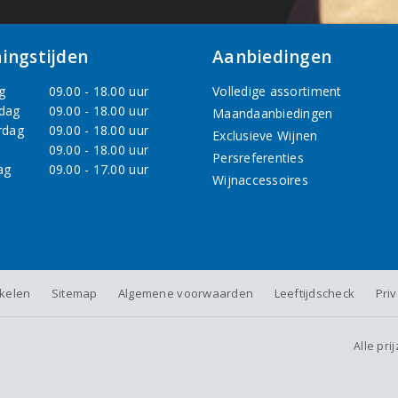
ingstijden
Aanbiedingen
g
09.00 - 18.00 uur
Volledige assortiment
dag
09.00 - 18.00 uur
Maandaanbiedingen
rdag
09.00 - 18.00 uur
Exclusieve Wijnen
09.00 - 18.00 uur
Persreferenties
ag
09.00 - 17.00 uur
Wijnaccessoires
nkelen
Sitemap
Algemene voorwaarden
Leeftijdscheck
Pri
Alle pri