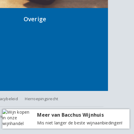
Overige
vacybeleid
Herroepingsrecht
Meer van Bacchus Wijnhuis
jzen zijn inclusief BTW, exclusief eventuele verzendkosten.
Mis niet langer de beste wijnaanbiedingen!