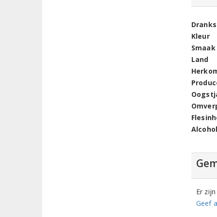
Dranks
Kleur
Smaak
Land
Herko
Produc
Oogstj
Omver
Flesin
Alcoho
Gem
Er zij
Geef a