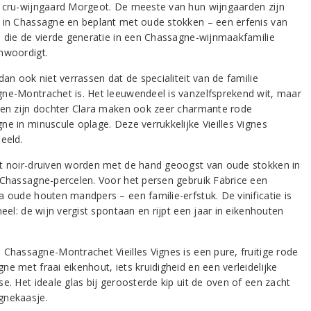
 cru-wijngaard Morgeot. De meeste van hun wijngaarden zijn
 in Chassagne en beplant met oude stokken – een erfenis van
, die de vierde generatie in een Chassagne-wijnmaakfamilie
nwoordigt.
dan ook niet verrassen dat de specialiteit van de familie
ne-Montrachet is. Het leeuwendeel is vanzelfsprekend wit, maar
 en zijn dochter Clara maken ook zeer charmante rode
ne in minuscule oplage. Deze verrukkelijke Vieilles Vignes
eeld.
t noir-druiven worden met de hand geoogst van oude stokken in
 Chassagne-percelen. Voor het persen gebruik Fabrice een
a oude houten mandpers – een familie-erfstuk. De vinificatie is
neel: de wijn vergist spontaan en rijpt een jaar in eikenhouten
 Chassagne-Montrachet Vieilles Vignes is een pure, fruitige rode
e met fraai eikenhout, iets kruidigheid en een verleidelijke
e. Het ideale glas bij geroosterde kip uit de oven of een zacht
nekaasje.