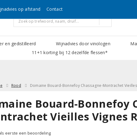
jnadvies op afstand
Contact
er en gedistilleerd
Wijnadvies door vinologen
Mak
11+1 korting bij 12 dezelfde flessen*
ne
Rood
Domaine Bouard-Bonnefoy Chassagne-Montrachet Vieille
maine Bouard-Bonnefoy 
ntrachet Vieilles Vignes 
 als eerste een beoordeling