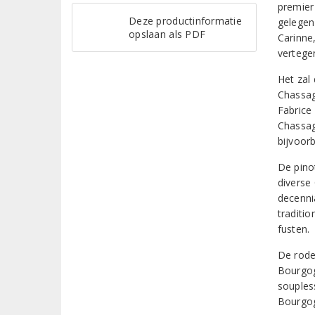
premier
Deze productinformatie
gelegen
opslaan als PDF
Carinne
vertege
Het zal 
Chassag
Fabrice
Chassag
bijvoorb
De pino
diverse
decenni
traditio
fusten.
De rode
Bourgogn
soupless
Bourgog