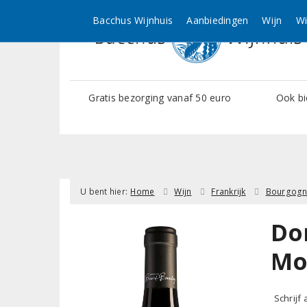
Bacchus Wijnhuis
Aanbiedingen
Wijn
Wi
Gratis bezorging vanaf 50 euro
Ook bi
U bent hier:
Home
Wijn
Frankrijk
Bourgog
Do
Mo
Schrijf