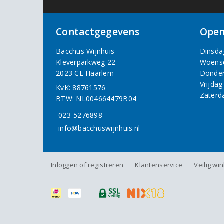
Contactgegevens
Open
Bacchus Wijnhuis
Dinsda
Kleverparkweg 22
Woens
2023 CE Haarlem
Donde
Vrijdag
KvK: 88761576
Zaterd
BTW: NL004664479B04
023-5276898
info@bacchuswijnhuis.nl
Inloggen of registreren
Klantenservice
Veilig wi