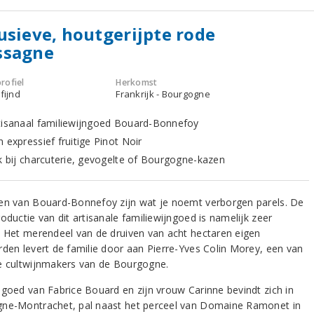
usieve, houtgerijpte rode
ssagne
rofiel
Herkomst
fijnd
Frankrijk - Bourgogne
tisanaal familiewijngoed Bouard-Bonnefoy
 expressief fruitige Pinot Noir
jk bij charcuterie, gevogelte of Bourgogne-kazen
en van Bouard-Bonnefoy zijn wat je noemt verborgen parels. De
oductie van dit artisanale familiewijngoed is namelijk zeer
. Het merendeel van de druiven van acht hectaren eigen
rden levert de familie door aan Pierre-Yves Colin Morey, een van
e cultwijnmakers van de Bourgogne.
ngoed van Fabrice Bouard en zijn vrouw Carinne bevindt zich in
ne-Montrachet, pal naast het perceel van Domaine Ramonet in