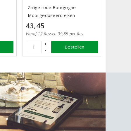
Zalige rode Bourgogne
Mooi gedoseerd eiken
43,45
Vanaf 12 flessen 39,85 per fles
+
Bestellen
-