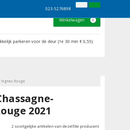
023-5276898
Inloggen
Klantenservice
023-5276898
Winkelwagen
0
kelijk parkeren voor de deur (1e 30 min € 0,55)
s Vignes Rouge
Chassagne-
Rouge 2021
2 soortgelijke artikelen van dezelfde producent