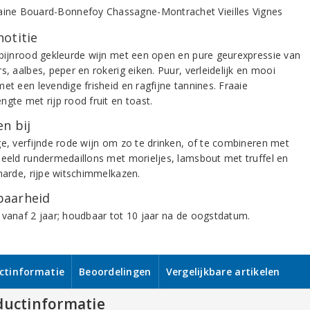
notitie
obijnrood gekleurde wijn met een open en pure geurexpressie van
s, aalbes, peper en rokerig eiken. Puur, verleidelijk en mooi
et een levendige frisheid en ragfijne tannines. Fraaie
gte met rijp rood fruit en toast.
n bij
ge, verfijnde rode wijn om zo te drinken, of te combineren met
beeld rundermedaillons met morieljes, lamsbout met truffel en
 harde, rijpe witschimmelkazen.
aarheid
 vanaf 2 jaar; houdbaar tot 10 jaar na de oogstdatum.
ctinformatie
Beoordelingen
Vergelijkbare artikelen
ductinformatie