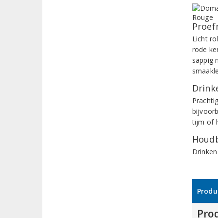
Proef
Licht r
rode ker
sappig m
smaaklen
Drinke
Prachti
bijvoor
tijm of
Houdb
Drinken
Produ
Pro