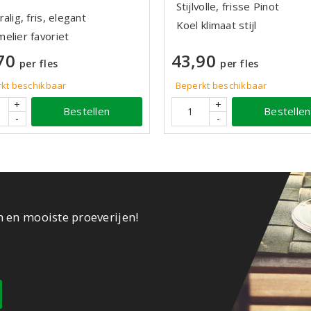
Stijlvolle, frisse Pinot
alig, fris, elegant
Koel klimaat stijl
elier favoriet
43,90
70
per fles
per fles
Beperkt beschikbaar
kt beschikbaar
+
+
Bestellen
Bestellen
-
-
n en mooiste proeverijen!