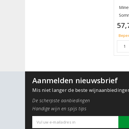
Miner
Somm
57,
Beper
Aanmelden nieuwsbrief
Mis niet langer de beste wijnaanbiedinge
De scherpste aanbiedingen
Handige wijn en spijs tips