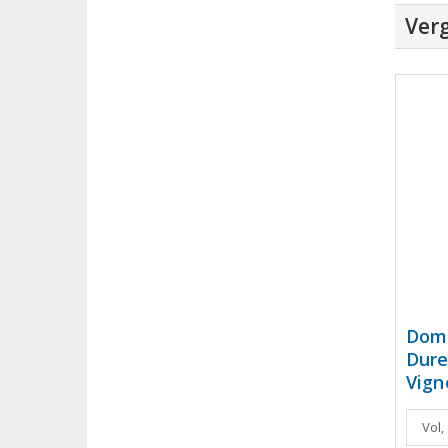
Verg
Doma
Dure
Vign
Vol,