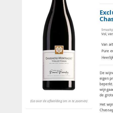
Excl
Cha
Smaakp
Vol, ver
Van ar
Pure en
Heerli
De wijn
eigen pr
beperkt
wijngaa
de grot
(Ga over de afbeelding om in te zoomen)
Het wij
Chassag