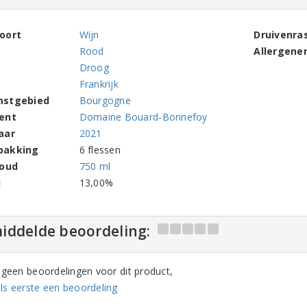
oort
Wijn
Druivenra
Rood
Allergene
Droog
Frankrijk
mstgebied
Bourgogne
ent
Domaine Bouard-Bonnefoy
aar
2021
pakking
6 flessen
houd
750 ml
l
13,00%
iddelde beoordeling:
n geen beoordelingen voor dit product,
ls eerste een beoordeling