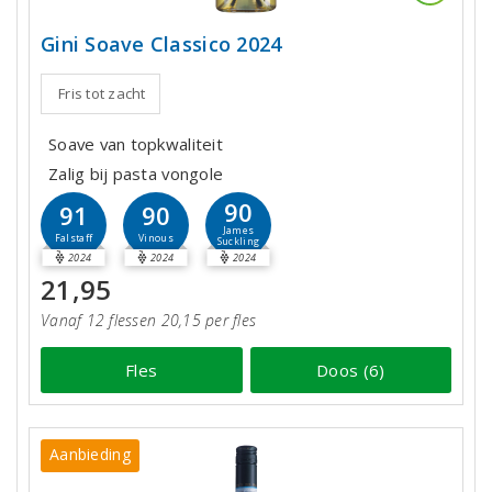
Gini Soave Classico 2024
Fris tot zacht
Soave van topkwaliteit
Zalig bij pasta vongole
90
91
90
James
Falstaff
Vinous
Suckling
2024
2024
2024
21,95
Vanaf 12 flessen 20,15 per fles
Fles
Doos (6)
Aanbieding