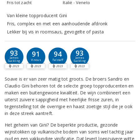
Fris tot zacht
Italië - Veneto
Van kleine topproducent Gini
Fris, complex en met een aanhoudende afdronk
Lekker bij vis in roomsaus, gevogelte of pasta
93
93
91
94
James
James
Vinous
Falstaff
Suckling
Suckling
2023
2023
2023
2023
Soave is er van zeer matig tot groots. De broers Sandro en
Claudio Gini behoren tot de selecte groep topproducenten en
maken een buitengewone kwaliteit. De wijn combineert een
uiterst zuivere sappigheid met heerlijke frisse zuren, in
tegenstelling tot de overrijpe en haast zoetige stijl die je ook
in deze streek aantreft.
Het geheim van Gini? De beperkte productie, gezonde
wijnstokken op vulkanische bodem van soms wel tachtig jaar
oud en een vakkundige vinificatie. Dat levert loepzuivere witte