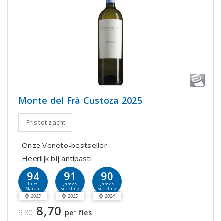
Monte del Frà Custoza 2025
Fris tot zacht
Onze Veneto-bestseller
Heerlijk bij antipasti
94
91
90
Luca
James
James
Maroni
Suckling
Suckling
2025
2025
2024
8,70
9,80
per fles