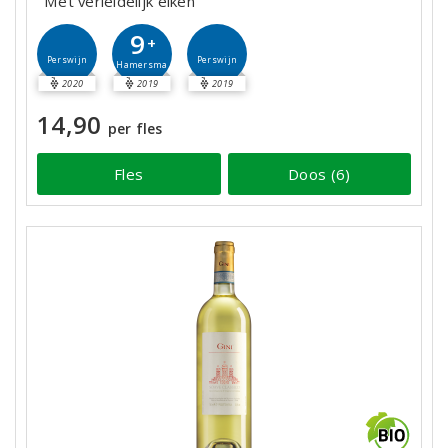
Met verleidelijk eiken
9
+
Perswijn
Perswijn
Hamersma
2020
2019
2019
14,90
per fles
Fles
Doos (6)