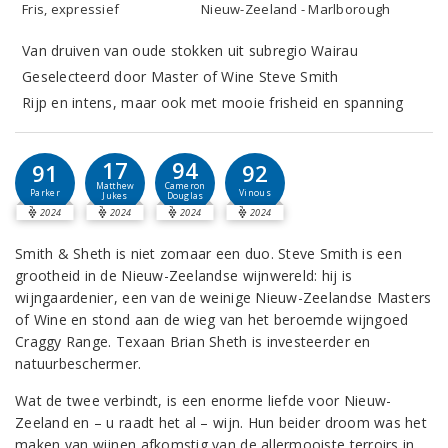
Fris, expressief
Nieuw-Zeeland - Marlborough
Van druiven van oude stokken uit subregio Wairau
Geselecteerd door Master of Wine Steve Smith
Rijp en intens, maar ook met mooie frisheid en spanning
17
94
91
92
Matthew
Cameron
Parker
Vinous
Jukes
Douglas
2024
2024
2024
2024
Smith & Sheth is niet zomaar een duo. Steve Smith is een
grootheid in de Nieuw-Zeelandse wijnwereld: hij is
wijngaardenier, een van de weinige Nieuw-Zeelandse Masters
of Wine en stond aan de wieg van het beroemde wijngoed
Craggy Range. Texaan Brian Sheth is investeerder en
natuurbeschermer.
Wat de twee verbindt, is een enorme liefde voor Nieuw-
Zeeland en – u raadt het al – wijn. Hun beider droom was het
maken van wijnen afkomstig van de allermooiste terroirs in