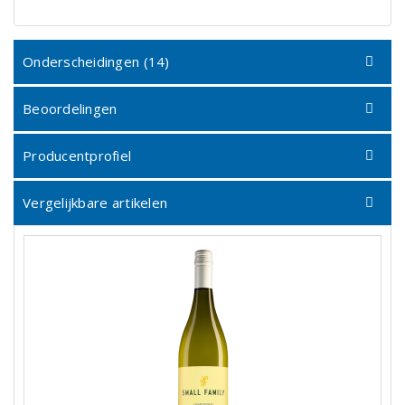
Onderscheidingen (14)
Beoordelingen
Producentprofiel
Vergelijkbare artikelen