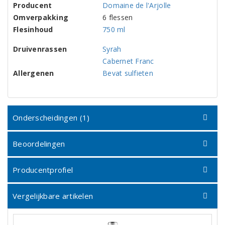
Producent
Domaine de l'Arjolle
Omverpakking
6 flessen
Flesinhoud
750 ml
Druivenrassen
Syrah
Cabernet Franc
Allergenen
Bevat sulfieten
Onderscheidingen (1)
Beoordelingen
Producentprofiel
Vergelijkbare artikelen