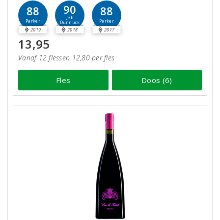
90
88
88
Jeb
Parker
Parker
Dunnuck
2019
2018
2017
13,95
Vanaf 12 flessen 12,80 per fles
Fles
Doos (6)