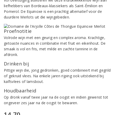
Vol overtuiging adviseren we deze indrukwekkende wijn aan
liefhebbers van Bordeaux-klassiekers als Saint-Émilion en
Pomerol. De Equinoxe is een prachtig alternatief voor de
duurdere Merlots uit die wijngebieden.
Proefnotitie
Volrode wijn met een geurig en complex aroma. Krachtige,
getoaste nuances in combinatie met fruit en eikenhout. De
smaak is vol en fris, met milde en zachte tannine in de
afdronk.
Drinken bij
Pittige wijn die, jong gedronken, goed combineert met gegrild
of gekruid vlees. Na enkele jaren rijping ook uitstekend bij
kalfsvlees of lamsbout.
Houdbaarheid
Op dronk vanaf twee jaar na de oogst en indien gewenst tot
ongeveer zes jaar na de oogst te bewaren.
14,70