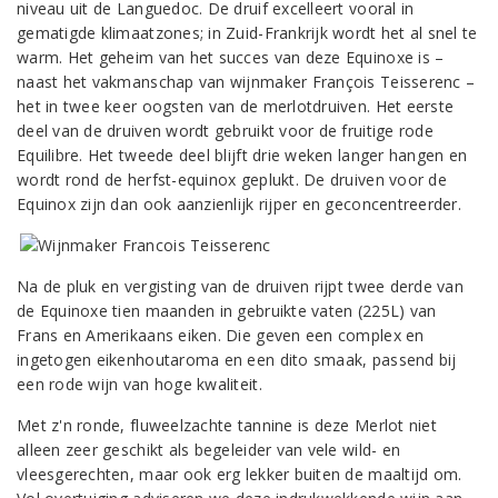
niveau uit de Languedoc. De druif excelleert vooral in
gematigde klimaatzones; in Zuid-Frankrijk wordt het al snel te
warm. Het geheim van het succes van deze Equinoxe is –
naast het vakmanschap van wijnmaker François Teisserenc –
het in twee keer oogsten van de merlotdruiven. Het eerste
deel van de druiven wordt gebruikt voor de fruitige rode
Equilibre. Het tweede deel blijft drie weken langer hangen en
wordt rond de herfst-equinox geplukt. De druiven voor de
Equinox zijn dan ook aanzienlijk rijper en geconcentreerder.
Na de pluk en vergisting van de druiven rijpt twee derde van
de Equinoxe tien maanden in gebruikte vaten (225L) van
Frans en Amerikaans eiken. Die geven een complex en
ingetogen eikenhoutaroma en een dito smaak, passend bij
een rode wijn van hoge kwaliteit.
Met z'n ronde, fluweelzachte tannine is deze Merlot niet
alleen zeer geschikt als begeleider van vele wild- en
vleesgerechten, maar ook erg lekker buiten de maaltijd om.