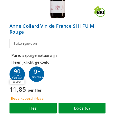
Anne Collard Vin de France SHI FU MI
Rouge
Buitengewoon
Pure, sappige natuurwijn
Heerlijk licht gekoeld
9
90
+
James
Hamersma
Suckling
2024
11,85
per fles
Beperkt beschikbaar
Fles
Doos (6)