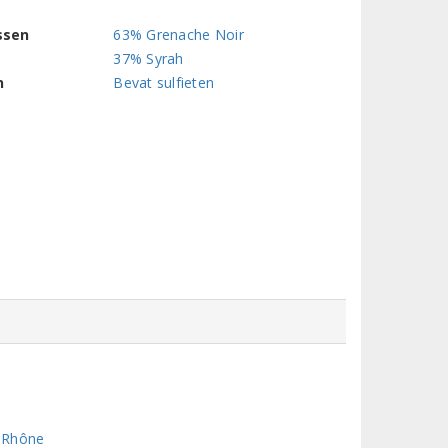
ssen
63% Grenache Noir
37% Syrah
n
Bevat sulfieten
u Rhône