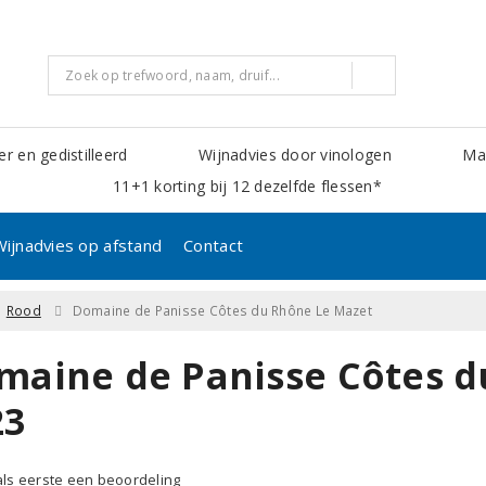
er en gedistilleerd
Wijnadvies door vinologen
Mak
11+1 korting bij 12 dezelfde flessen*
Wijnadvies op afstand
Contact
Rood
Domaine de Panisse Côtes du Rhône Le Mazet
maine de Panisse Côtes d
23
 als eerste een beoordeling