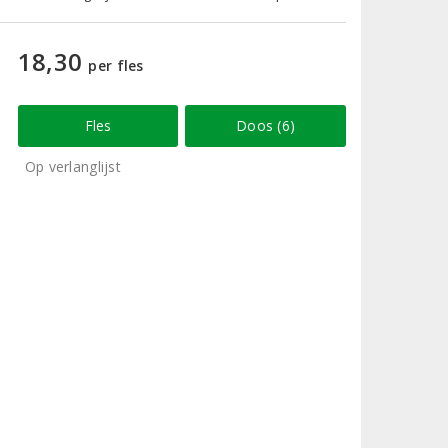
18,30
per fles
Fles
Doos (6)
Op verlanglijst