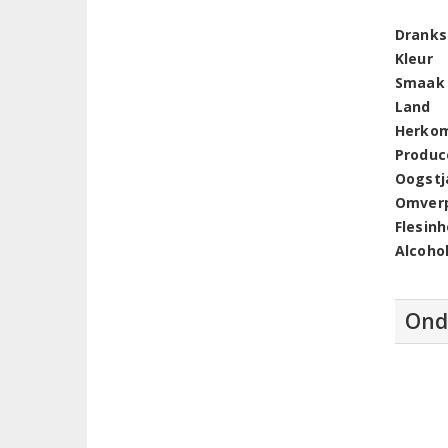
Dranks
Kleur
Smaak
Land
Herko
Produc
Oogstj
Omver
Flesin
Alcoho
Ond