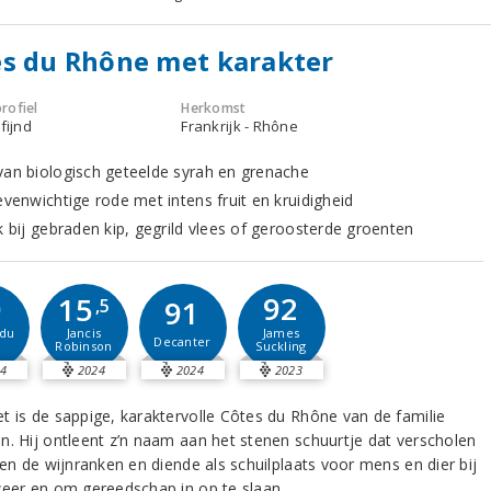
s du Rhône met karakter
rofiel
Herkomst
fijnd
Frankrijk - Rhône
van biologisch geteelde syrah en grenache
evenwichtige rode met intens fruit en kruidigheid
k bij gebraden kip, gegrild vlees of geroosterde groenten
0
92
15
91
,5
du
James
Jancis
Decanter
Suckling
Robinson
4
2024
2024
2023
t is de sappige, karaktervolle Côtes du Rhône van de familie
n. Hij ontleent z’n naam aan het stenen schuurtje dat verscholen
sen de wijnranken en diende als schuilplaats voor mens en dier bij
weer en om gereedschap in op te slaan.