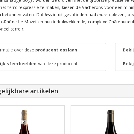
andmatige oogst worden de druiven met de grootste precisie verwer
met terroirexpressie te maken, kiezen de Vacherons voor een minima
 in betonnen vaten. Dat
less
in dit geval inderdaad
more
oplevert, be
u-Rhône Le Mazet en hun indrukwekkende, complexe Châteauneuf-
neel terroir.
ormatie over deze
producent opslaan
Bekij
ijk sfeerbeelden
van deze producent
Bekij
elijkbare artikelen