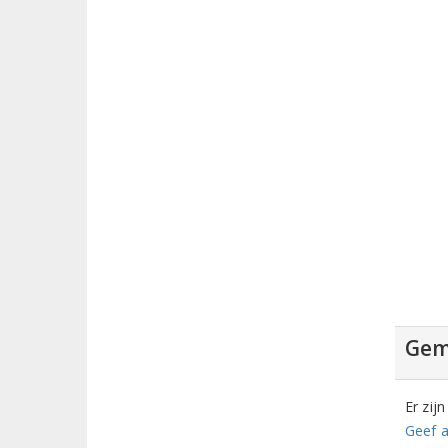
Gem
Er zij
Geef a