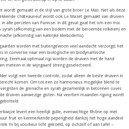
t wordt gemaakt in de stijl van grote broer Le Mas. Net als deze
ekkende Châteauneuf wordt ook Le Mazet gemaakt van druiven
 in alle percelen van Panisse. In dit geval gaat het om een mix
 syrah (afkomstig van een bodem met de beroemde rolkeien) en
nache (afkomstig van kalkrijke kleibodems).
gaarden worden met buitengewoon veel aandacht verzorgd; het
is in conversie naar een biologische en biodynamische
cering. Eenmaal optimaal rijp worden de druiven met de hand
 en meteen in de wijngaard streng geselecteerd.
lder volgt een tweede controle, zodat alleen de beste druiven in
 terecht komen. Om tot een zo harmonieus mogelijke blend te
vergisten de grenache en syrah gezamenlijk in betonnen cuves
de druiven aanwezige gisten. Na veertien maanden rijping wordt
gebotteld.
rkwijze levert een heerlijk gulle, evenwichtige Rhône op met
 puur fruit en kenmerkende peperigheid dankzij het hoge aandeel
rink ‘m bij voorkeur licht gekoeld, op zichzelf of aan tafel –