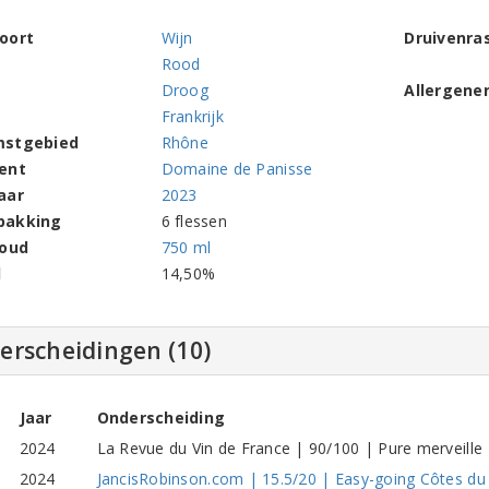
oort
Wijn
Druivenra
Rood
Droog
Allergene
Frankrijk
mstgebied
Rhône
ent
Domaine de Panisse
aar
2023
pakking
6 flessen
houd
750 ml
l
14,50%
erscheidingen (10)
Jaar
Onderscheiding
2024
La Revue du Vin de France | 90/100 | Pure merveille
2024
JancisRobinson.com | 15.5/20 | Easy-going Côtes d