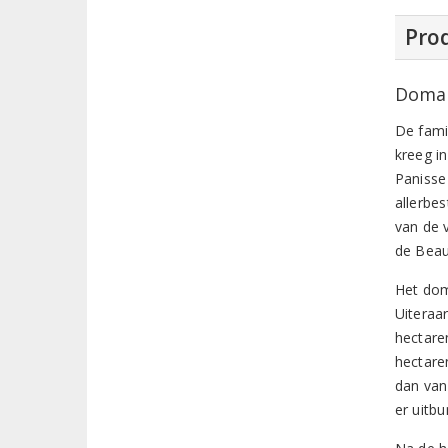
Prod
Domai
De fami
kreeg i
Panisse
allerbe
van de 
de Beau
Het dom
Uiteraa
hectare
hectare
dan van
er uitbu