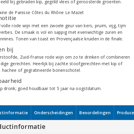
eeld bij gebraden kip, gegrild vlees of geroosterde groenten.
notitie
rvolle rode wijn met een zwoele geur van kers, pruim, vijg, tijm
verbes. De smaak is vol en sappig met evenwichtige zuren en
annines. Tonen van toast en Provençaalse kruiden in de finale.
n bij
stoofde, Zuid-Franse rode wijn om zo te drinken of combineren
idige gerechten. Heerlijk bij zachte stoofgerechten met kip of
, hachee of gegratineerde bonenschotel.
aarheid
op dronk; goed houdbaar tot 5 jaar na oogstdatum.
ctinformatie
Onderscheidingen
Beoordelingen
Produce
ductinformatie