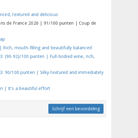
ced, textured and delicious
vins de France 2026 | 91/100 punten | Coup de
sap
Rich, mouth-filling and beautifully balanced
 (90-92)/100 punten | Full-bodied wine, rich,
: 90/100 punten | Silky-textured and immediately
 It's a beautiful effort
Schrijf een beoordeling