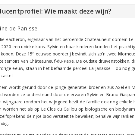
ucentprofiel: Wie maakt deze wijn?
ne de Panisse
lie Vacheron, eigenaar van het beroemde Châteauneuf-domein Le C
n 2020 een unieke kans. Sylvie en haar kinderen konden het pracht
e
 kopen. Deze 15
eeuwse boerderij bevindt zich zo’n twee kilomete
ste terroirs van Châteauneuf-du-Pape. De oudste druivenstokken, dir
vorige eeuw, staan in het befaamde perceel La Janasse – op nog 
castel.
ein wordt gerund door de jonge generatie: broer en zus Axel en M
rd worden ze ondersteund door de ervaren Sylvie en Bruno Gaspard
n wijngaard rondom het wijngoed bezit de familie ook nog enkele h
n worden net als op Le Clos du Caillou op biologische en biodynami
zelfsprekend de rijke biodiversiteit te bewaken; behalve wijnranke
ndig.