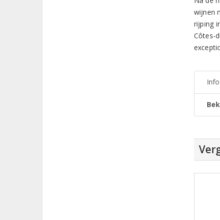
Na de h
wijnen 
rijping
Côtes-d
exceptio
Inf
Bek
Verg