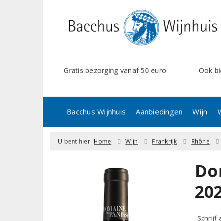
Gratis bezorging vanaf 50 euro
Ook bi
Bacchus Wijnhuis
Aanbiedingen
Wijn
U bent hier:
Home
Wijn
Frankrijk
Rhône
Do
20
Schrijf