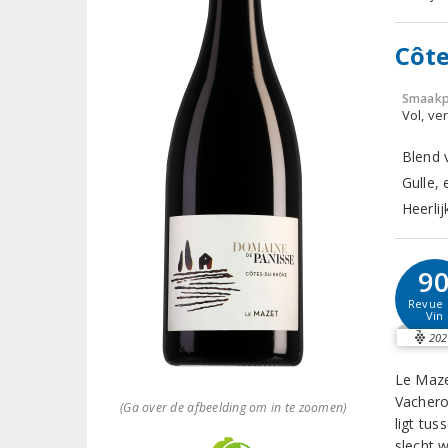
Côte
Smaakp
Vol, ver
Blend 
Gulle, 
Heerlij
9
Revue 
Vin
202
Le Maze
Vachero
(Ga over de afbeelding om in te zoomen)
ligt tus
slecht 