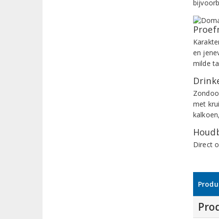
bijvoorb
Proef
Karakte
en jene
milde t
Drinke
Zondoor
met kru
kalkoen
Houdb
Direct 
Produ
Pro