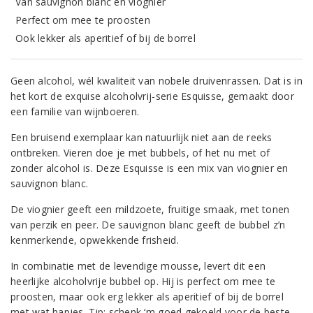
Van sauvignon blanc en viognier
Perfect om mee te proosten
Ook lekker als aperitief of bij de borrel
Geen alcohol, wél kwaliteit van nobele druivenrassen. Dat is in
het kort de exquise alcoholvrij-serie Esquisse, gemaakt door
een familie van wijnboeren.
Een bruisend exemplaar kan natuurlijk niet aan de reeks
ontbreken. Vieren doe je met bubbels, of het nu met of
zonder alcohol is. Deze Esquisse is een mix van viognier en
sauvignon blanc.
De viognier geeft een mildzoete, fruitige smaak, met tonen
van perzik en peer. De sauvignon blanc geeft de bubbel z’n
kenmerkende, opwekkende frisheid.
In combinatie met de levendige mousse, levert dit een
heerlijke alcoholvrije bubbel op. Hij is perfect om mee te
proosten, maar ook erg lekker als aperitief of bij de borrel
met wat hapjes. Tip: schenk ‘m goed gekoeld voor de beste