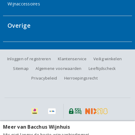
Wijnaccessoires
Overige
Inloggen of registreren
Klantenservice
Veilig winkelen
Sitemap
Algemene voorwaarden
Leeftijdscheck
Privacybeleid
Herroepingsrecht
Alle prijzen zijn inclusief BTW, exclusief eventuele verzendkosten.
Meer van Bacchus Wijnhuis
Cazas Novas Vinho Verde Colheita Avesso 2024
Mis niet langer de beste wijnaanbiedingen!