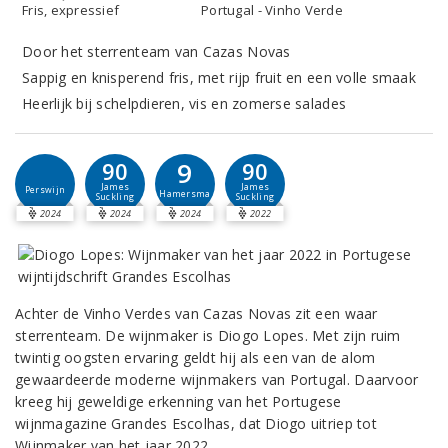
Fris, expressief
Portugal - Vinho Verde
Door het sterrenteam van Cazas Novas
Sappig en knisperend fris, met rijp fruit en een volle smaak
Heerlijk bij schelpdieren, vis en zomerse salades
9
90
90
James
James
Perswijn
Hamersma
Suckling
Suckling
2024
2024
2024
2022
Achter de Vinho Verdes van Cazas Novas zit een waar
sterrenteam. De wijnmaker is Diogo Lopes. Met zijn ruim
twintig oogsten ervaring geldt hij als een van de alom
gewaardeerde moderne wijnmakers van Portugal. Daarvoor
kreeg hij geweldige erkenning van het Portugese
wijnmagazine Grandes Escolhas, dat Diogo uitriep tot
Wijnmaker van het jaar 2022.