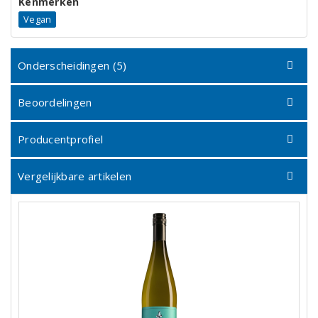
Kenmerken
Vegan
Onderscheidingen (5)
Beoordelingen
Producentprofiel
Vergelijkbare artikelen