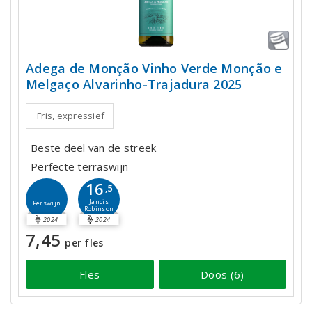
Adega de Monção Vinho Verde Monção e
Melgaço Alvarinho-Trajadura 2025
Fris, expressief
Beste deel van de streek
Perfecte terraswijn
16
,5
Jancis
Perswijn
Robinson
2024
2024
7,45
per fles
Fles
Doos (6)