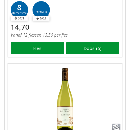
8
Perswijn
Hamersma
2023
2022
14,70
Vanaf 12 flessen 13,50 per fles
Fles
Doos (6)