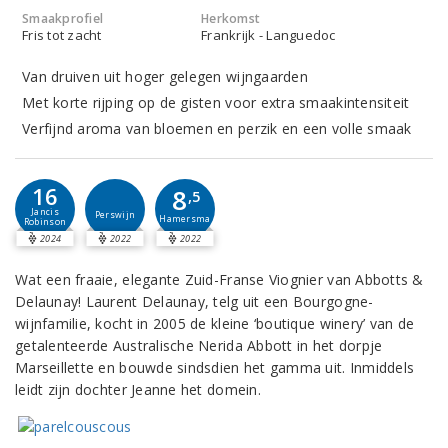
Smaakprofiel
Herkomst
Fris tot zacht
Frankrijk - Languedoc
Van druiven uit hoger gelegen wijngaarden
Met korte rijping op de gisten voor extra smaakintensiteit
Verfijnd aroma van bloemen en perzik en een volle smaak
16
8
,5
Jancis
Perswijn
Hamersma
Robinson
2024
2022
2022
Wat een fraaie, elegante Zuid-Franse Viognier van Abbotts &
Delaunay! Laurent Delaunay, telg uit een Bourgogne-
wijnfamilie, kocht in 2005 de kleine ‘boutique winery’ van de
getalenteerde Australische Nerida Abbott in het dorpje
Marseillette en bouwde sindsdien het gamma uit. Inmiddels
leidt zijn dochter Jeanne het domein.