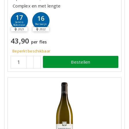
Complex en met lengte
17
16
Jancis
Perswijn
Robinson
2023
2022
43,90
per fles
Beperkt beschikbaar
Bestellen