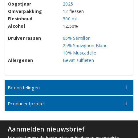
Oogstjaar
2025
Omverpakking
12 flessen
Flesinhoud
500 ml
Alcohol
12,50%
Druivenrassen
65% Sémillon
25% Sauvignon Blanc
10% Muscadelle
Allergenen
Bevat sulfieten
Beoordelingen
Producentprofiel
Aanmelden nieuwsbrief
Mis niet langer de beste wijnaanbiedingen en mooiste