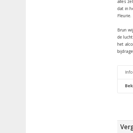
alles ze
dat in 
Fleurie.
Brun wij
de luch
het alc
bijdrage
Inf
Bek
Verg