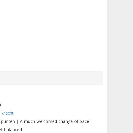
n
, kracht
0 punten | A much-welcomed change of pace
ll balanced