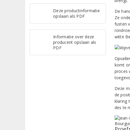
brengt.
Deze productinformatie
De hand
opslaan als PDF
Ze onde
fusten 
rondroe
Informatie over deze
witte B
producent opslaan als
PDF
Opvalle
komt on
proces 
toegevo
Deze ma
de posit
klaring
des te 
Proef