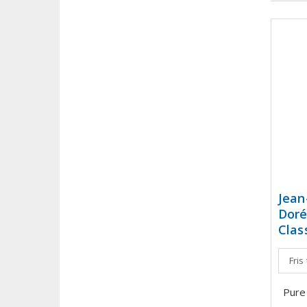
Jean
Doré
Clas
Fris
Pure