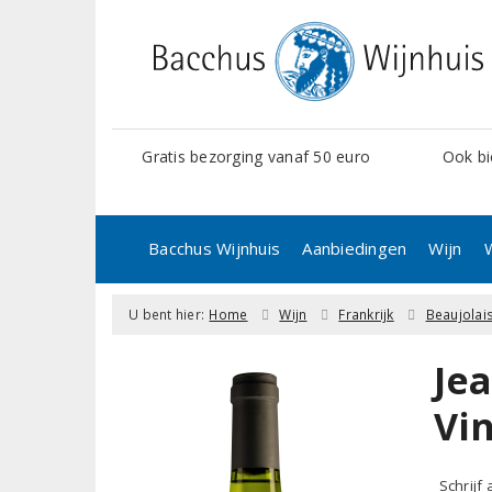
Gratis bezorging vanaf 50 euro
Ook bi
Bacchus Wijnhuis
Aanbiedingen
Wijn
U bent hier:
Home
Wijn
Frankrijk
Beaujolai
Je
Vi
Schrijf