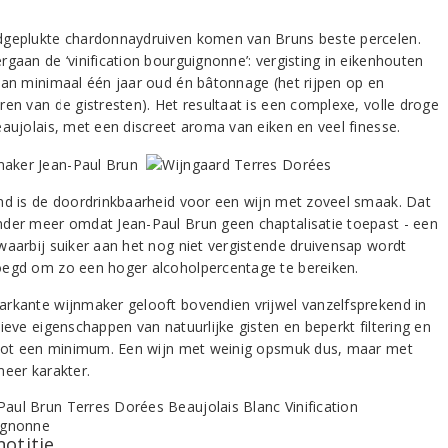
geplukte chardonnaydruiven komen van Bruns beste percelen.
rgaan de ‘vinification bourguignonne’: vergisting in eikenhouten
van minimaal één jaar oud én bâtonnage (het rijpen op en
ren van de gistresten). Het resultaat is een complexe, volle droge
eaujolais, met een discreet aroma van eiken en veel finesse.
nd is de doordrinkbaarheid voor een wijn met zoveel smaak. Dat
der meer omdat Jean-Paul Brun geen chaptalisatie toepast - een
waarbij suiker aan het nog niet vergistende druivensap wordt
egd om zo een hoger alcoholpercentage te bereiken.
rkante wijnmaker gelooft bovendien vrijwel vanzelfsprekend in
ieve eigenschappen van natuurlijke gisten en beperkt filtering en
 tot een minimum. Een wijn met weinig opsmuk dus, maar met
meer karakter.
notitie