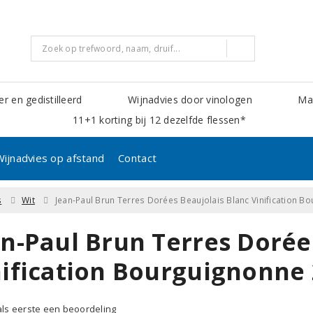
er en gedistilleerd
Wijnadvies door vinologen
Mak
11+1 korting bij 12 dezelfde flessen*
Wijnadvies op afstand
Contact
s
Wit
Jean-Paul Brun Terres Dorées Beaujolais Blanc Vinification 
an-Paul Brun Terres Dorée
nification Bourguignonne
 als eerste een beoordeling