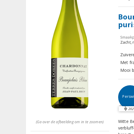
Bour
puri
Smaakp
Zacht, r
Zuiver
Met fra
Mooi b
Perswi
202
Witte B
(Ga over de afbeelding om in te zoomen)
verbluf