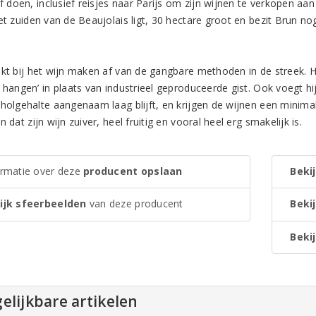
lf doen, inclusief reisjes naar Parijs om zijn wijnen te verkopen aa
het zuiden van de Beaujolais ligt, 30 hectare groot en bezit Brun 
kt bij het wijn maken af van de gangbare methoden in de streek. Hij
t hangen’ in plaats van industrieel geproduceerde gist. Ook voegt h
oholgehalte aangenaam laag blijft, en krijgen de wijnen een minimal
n dat zijn wijn zuiver, heel fruitig en vooral heel erg smakelijk is.
ormatie over deze
producent opslaan
Bekij
ijk sfeerbeelden
van deze producent
Beki
Bekij
elijkbare artikelen