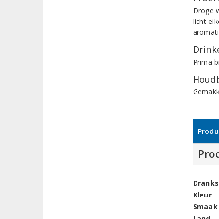
Droge wi
licht ei
aromati
Drinke
Prima bi
Houdb
Gemakke
Produ
Pro
Dranks
Kleur
Smaak
Land