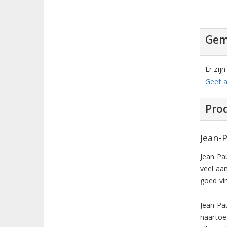
Gem
Er zij
Geef a
Prod
Jean-
Jean Pau
veel aa
goed vin
Jean Pa
naartoe