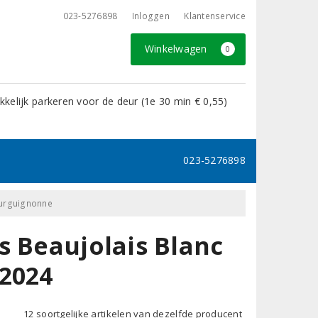
023-5276898
Inloggen
Klantenservice
Winkelwagen
0
kelijk parkeren voor de deur (1e 30 min € 0,55)
023-5276898
Bourguignonne
s Beaujolais Blanc
 2024
12 soortgelijke artikelen van dezelfde producent