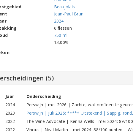
mstgebied
Beaujolais
ent
Jean-Paul Brun
aar
2024
pakking
6 flessen
houd
750 ml
l
13,00%
rken
erscheidingen (5)
Jaar
Onderscheiding
2024
Perswijn | mei 2026 | Zachte, wat omfloerste geure
2023
Perswijn | juli 2025: ***** Uitstekend | Sappig, rond
2022
The Wine Advocate | Kenna Wells - mei 2024: 89/10
2022
Vinous | Neal Martin – mei 2024: 88/100 punten | We