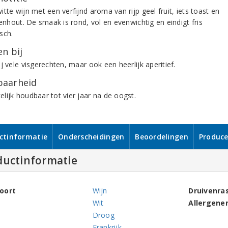
tte wijn met een verfijnd aroma van rijp geel fruit, iets toast en
kenhout. De smaak is rond, vol en evenwichtig en eindigt fris
sch.
n bij
j vele visgerechten, maar ook een heerlijk aperitief.
aarheid
lijk houdbaar tot vier jaar na de oogst.
ctinformatie
Onderscheidingen
Beoordelingen
Produce
ductinformatie
oort
Wijn
Druivenra
Wit
Allergene
Droog
Frankrijk