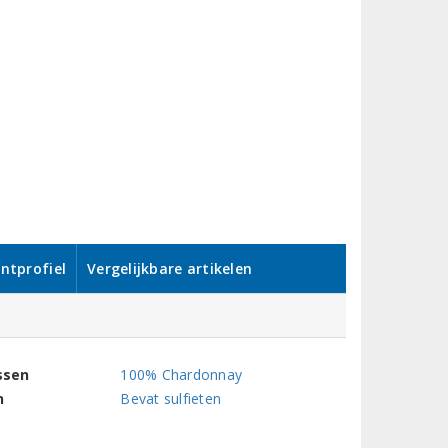
ntprofiel
Vergelijkbare artikelen
ssen
100% Chardonnay
n
Bevat sulfieten