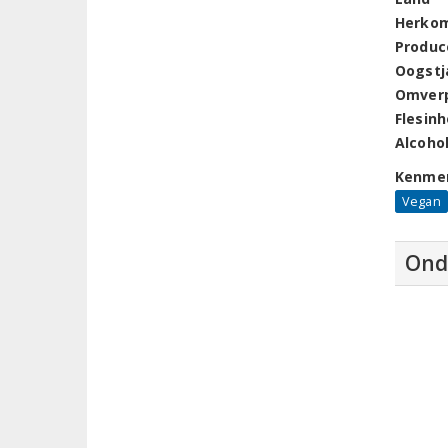
Herko
Produc
Oogstj
Omver
Flesin
Alcoho
Kenme
Vegan
Ond