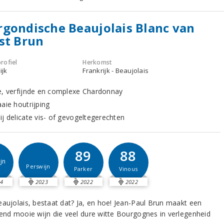
gondische Beaujolais Blanc van
st Brun
rofiel
Herkomst
ijk
Frankrijk - Beaujolais
e, verfijnde en complexe Chardonnay
aie houtrijping
ij delicate vis- of gevogeltegerechten
89
88
jn
Perswijn
Parker
Vinous
4
2023
2022
2022
eaujolais, bestaat dat? Ja, en hoe! Jean-Paul Brun maakt een
fend mooie wijn die veel dure witte Bourgognes in verlegenheid