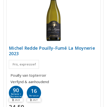
Michel Redde Pouilly-Fumé La Moynerie
2023
Fris, expressief
Pouilly van topterroir
Verfijnd & aanhoudend
90
16
Bettane +
Perswijn
Desseauve
2023
2021
24,50