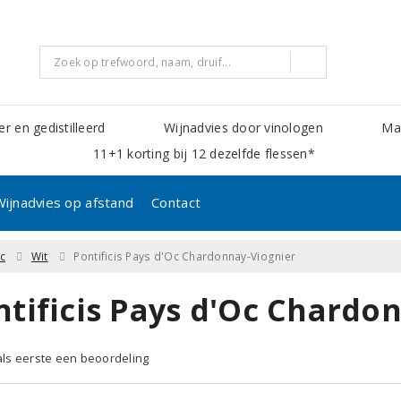
er en gedistilleerd
Wijnadvies door vinologen
Mak
11+1 korting bij 12 dezelfde flessen*
Wijnadvies op afstand
Contact
c
Wit
Pontificis Pays d'Oc Chardonnay-Viognier
ntificis Pays d'Oc Chardo
 als eerste een beoordeling