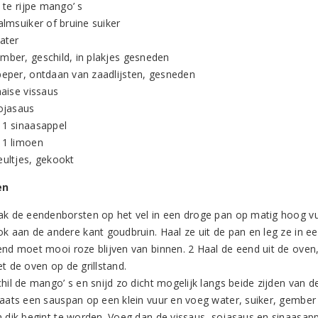
l te rijpe mango’ s
almsuiker of bruine suiker
ater
mber, geschild, in plakjes gesneden
peper, ontdaan van zaadlijsten, gesneden
haise vissaus
sojasaus
 1 sinaasappel
 1 limoen
eultjes, gekookt
en
ak de eendenborsten op het vel in een droge pan op matig hoog vuu
ok aan de andere kant goudbruin. Haal ze uit de pan en leg ze in
end moet mooi roze blijven van binnen. 2 Haal de eend uit de oven
t de oven op de grillstand.
hil de mango’ s en snijd zo dicht mogelijk langs beide zijden van de
laats een sauspan op een klein vuur en voeg water, suiker, gember 
n dik begint te worden. Voeg dan de vissaus, sojasaus en sinaasapp