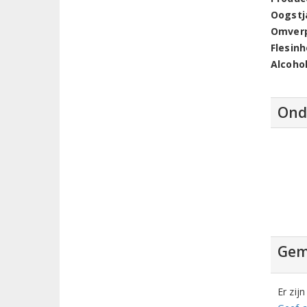
Oogstj
Omver
Flesin
Alcoho
Ond
Gem
Er zij