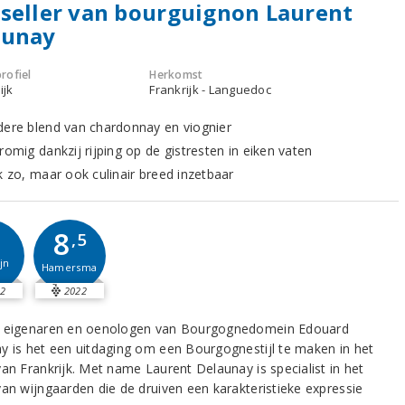
seller van bourguignon Laurent
aunay
rofiel
Herkomst
ijk
Frankrijk - Languedoc
dere blend van chardonnay en viognier
romig dankzij rijping op de gistresten in eiken vaten
k zo, maar ook culinair breed inzetbaar
8
,5
jn
Hamersma
2
2022
 eigenaren en oenologen van Bourgognedomein Edouard
y is het een uitdaging om een Bourgognestijl te maken in het
van Frankrijk. Met name Laurent Delaunay is specialist in het
van wijngaarden die de druiven een karakteristieke expressie