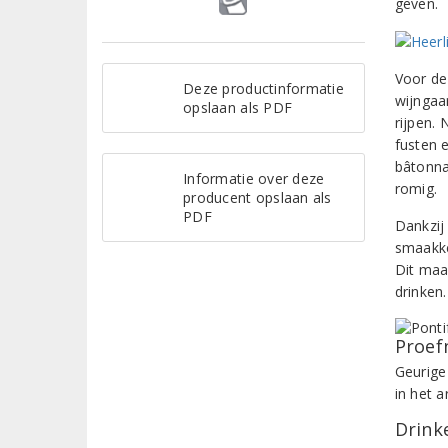
geven.
Voor de 
Deze productinformatie
wijngaa
opslaan als PDF
rijpen. 
fusten 
bâtonna
Informatie over deze
romig.
producent opslaan als
PDF
Dankzij
smaakke
Dit maa
drinken.
Proef
Geurige 
in het a
Drinke