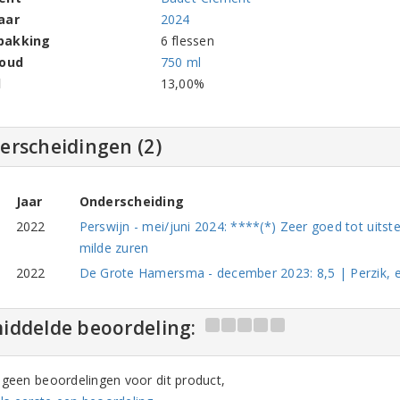
aar
2024
pakking
6 flessen
houd
750 ml
l
13,00%
erscheidingen (2)
Jaar
Onderscheiding
2022
Perswijn - mei/juni 2024: ****(*) Zeer goed tot uitst
milde zuren
2022
De Grote Hamersma - december 2023: 8,5 | Perzik, ex
iddelde beoordeling:
n geen beoordelingen voor dit product,