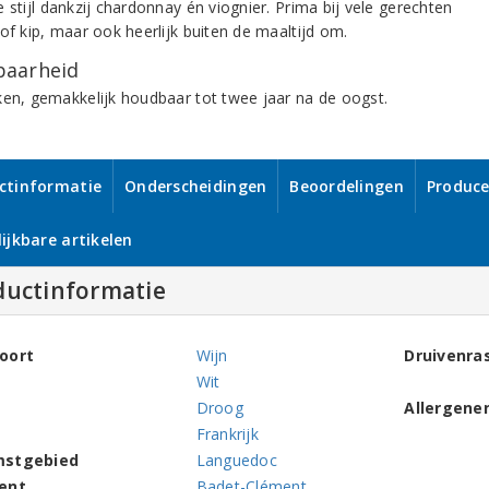
 stijl dankzij chardonnay én viognier. Prima bij vele gerechten
of kip, maar ook heerlijk buiten de maaltijd om.
aarheid
ken, gemakkelijk houdbaar tot twee jaar na de oogst.
ctinformatie
Onderscheidingen
Beoordelingen
Produce
ijkbare artikelen
ductinformatie
oort
Wijn
Druivenra
Wit
Droog
Allergene
Frankrijk
mstgebied
Languedoc
ent
Badet-Clément