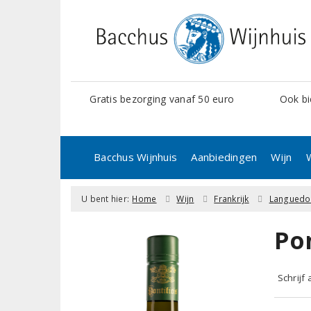
Gratis bezorging vanaf 50 euro
Ook bi
Bacchus Wijnhuis
Aanbiedingen
Wijn
U bent hier:
Home
Wijn
Frankrijk
Languedo
Po
Schrijf