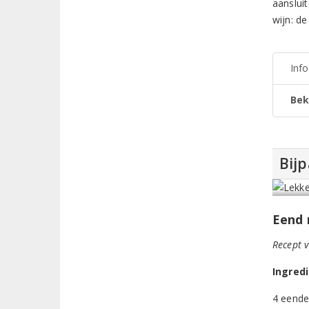
aanslui
wijn: de
Inf
Bek
Bij
Eend
Recept 
Ingred
4 eende