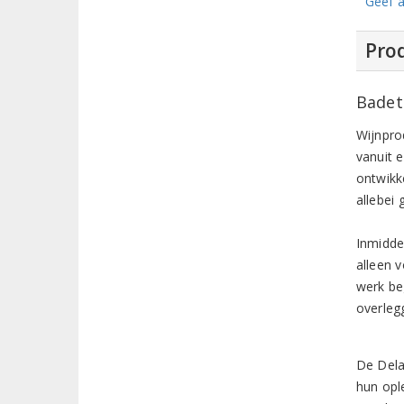
Geef a
Prod
Badet
Wijnpro
vanuit 
ontwikk
allebei
Inmidde
alleen 
werk be
overleg
De Dela
hun opl