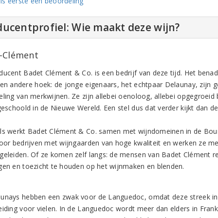
ls eerste een beoordeling
ucentprofiel: Wie maakt deze wijn?
-Clément
ducent Badet Clément & Co. is een bedrijf van deze tijd. Het bena
een andere hoek: de jonge eigenaars, het echtpaar Delaunay, zijn g
eling van merkwijnen. Ze zijn allebei oenoloog, allebei opgegroeid 
 geschoold in de Nieuwe Wereld. Een stel dus dat verder kijkt dan d
ls werkt Badet Clément & Co. samen met wijndomeinen in de Bour
voor bedrijven met wijngaarden van hoge kwaliteit en werken ze m
geleiden. Of ze komen zelf langs: de mensen van Badet Clément rei
gen en toezicht te houden op het wijnmaken en blenden.
unays hebben een zwak voor de Languedoc, omdat deze streek in vee
eiding voor vielen. In de Languedoc wordt meer dan elders in Fran