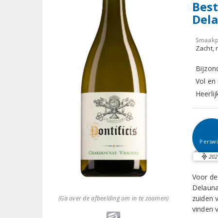
Best
Del
Smaakp
Zacht, r
Bijzon
Vol en 
Heerlij
Perswi
202
Voor de
Delauna
zuiden 
(Ga over de afbeelding om in te zoomen)
vinden 