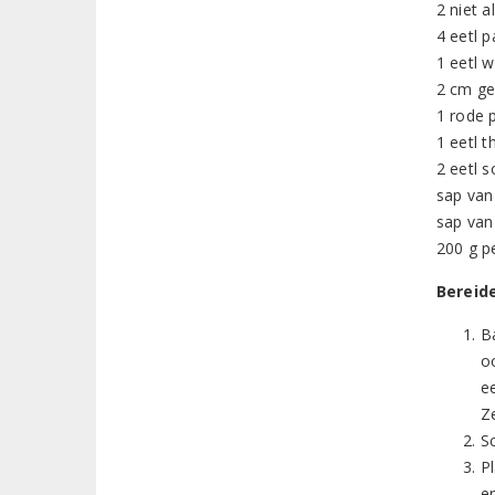
2 niet a
4 eetl p
1 eetl w
2 cm ge
1 rode 
1 eetl t
2 eetl 
sap van
sap van
200 g p
Bereid
B
o
e
Ze
Sc
P
e