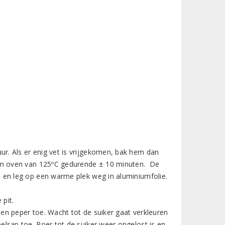
r. Als er enig vet is vrijgekomen, bak hem dan
 een oven van 125ºC gedurende ± 10 minuten. De
, en leg op een warme plek weg in aluminiumfolie.
 pit.
en peper toe. Wacht tot de suiker gaat verkleuren
elsap toe. Roer tot de suiker weer opgelost is en