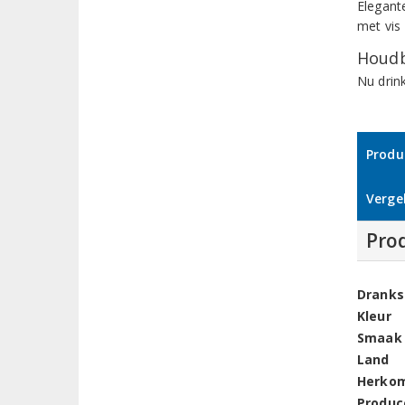
Elegante
met vis 
Houdb
Nu drin
Produ
Vergel
Pro
Dranks
Kleur
Smaak
Land
Herko
Produc