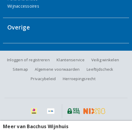
Wijnaccessoires
Overige
Inloggen of registreren
Klantenservice
Veilig winkelen
Sitemap
Algemene voorwaarden
Leeftijdscheck
Privacybeleid
Herroepingsrecht
Alle prijzen zijn inclusief BTW, exclusief eventuele verzendkosten.
Meer van Bacchus Wijnhuis
Weingut Thörle Rheinhessen Spätburgunder 2023