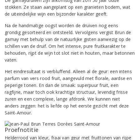
De gamaydruiven zijn afkomstig van zo’n 50 jaar oude
stokken. Ze staan aangeplant op een granieten bodem, wat
de uiteindelijke wijn een bijzonder karakter geeft.
Na de handmatige oogst worden de druiven nog eens
grondig gesorteerd en ontsteeld. Vervolgens vergist Brun de
gamay met behulp van de natuurlijke gisten aanwezig op de
schillen van de druif. Om het intense, pure fruitkarakter te
behouden, rijpt de wijn tot slot niet in houten, maar betonnen
vaten.
Het eindresultaat is verbluffend. Alleen al de geur: een intens
parfum van vers rood fruit, aangevuld met florale, aardse en
peperige tonen. En dan de smaak: superpuur fruit, een
ragfijne, maar toch ook krachtige structuur, levendig frisse
zuren en een complexe, lange afdronk. We kunnen niet
anders zeggen: het is liefde op het eerste gezicht met deze
Saint-Amour.
Proefnotitie
Helderrood van kleur, fraai van geur met fruittonen van rijpe