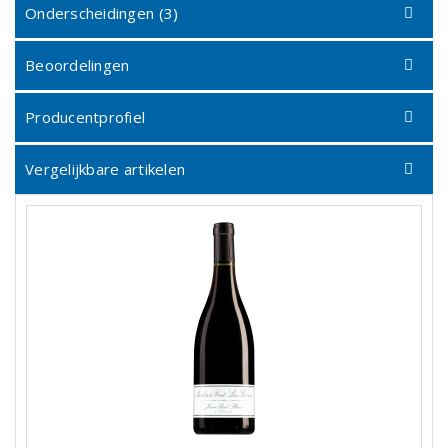
Onderscheidingen (3)
Beoordelingen
Producentprofiel
Vergelijkbare artikelen