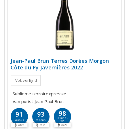
Jean-Paul Brun Terres Dorées Morgon
Côte du Py Javernières 2022
Vol, verfijnd
Sublieme terroirexpressie
Van purist Jean Paul Brun
98
91
93
Revue du
Vinous
Vinous
Vin
2022
2021
2020