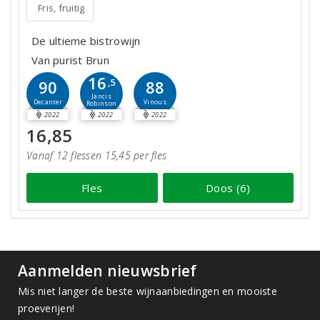
Fris, fruitig
De ultieme bistrowijn
Van purist Brun
16
90
,5
88
Jancis
Decanter
Vinous
Robinson
2022
2022
2022
16,85
Vanaf 12 flessen 15,45 per fles
Fles
Doos (6)
Aanmelden nieuwsbrief
Mis niet langer de beste wijnaanbiedingen en mooiste
proeverijen!