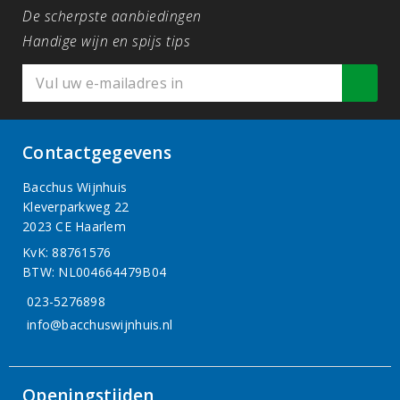
De scherpste aanbiedingen
Handige wijn en spijs tips
Contactgegevens
Bacchus Wijnhuis
Kleverparkweg 22
2023 CE Haarlem
KvK: 88761576
BTW: NL004664479B04
023-5276898
info@bacchuswijnhuis.nl
Openingstijden