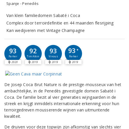
Spanje - Penedès
Van klein familiedomein Sabaté i Coca
Complex door terroirdefinitie en 44 maanden flesrijping
Kan wedijveren met Vintage Champagne
93
93
92
93
+
Parker
Parker
Tim Atkin
Vinous
2020
2019
2019
2019
De Josep Coca Brut Nature is de prestige-mousseux van het
ambachtelijke, in de Penedès gevestigde domein Sabaté i
Coca. De familie bezit al vier generaties wijngaarden in de
streek en krijgt inmiddels internationale erkenning voor hun
terroirgedreven mousserende wijnen van uitmuntende
kwaliteit.
De druiven voor deze topwijn zijn afkomstig van slechts vier