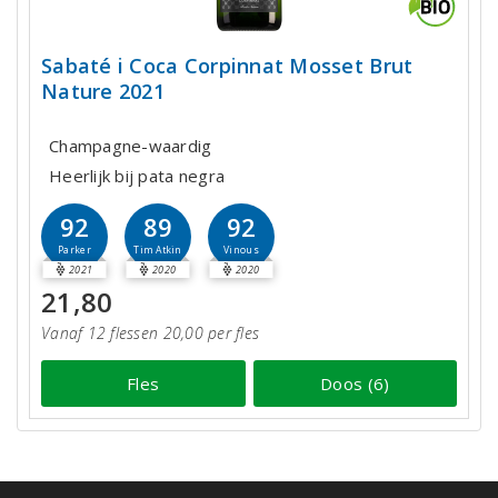
Sabaté i Coca Corpinnat Mosset Brut
Nature 2021
Champagne-waardig
Heerlijk bij pata negra
92
89
92
Parker
Tim Atkin
Vinous
2021
2020
2020
21,80
Vanaf 12 flessen 20,00 per fles
Fles
Doos (6)