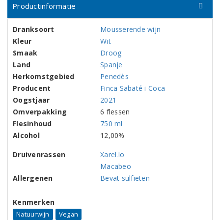
Productinformatie
Dranksoort
Mousserende wijn
Kleur
Wit
Smaak
Droog
Land
Spanje
Herkomstgebied
Penedès
Producent
Finca Sabaté i Coca
Oogstjaar
2021
Omverpakking
6 flessen
Flesinhoud
750 ml
Alcohol
12,00%
Druivenrassen
Xarel.lo
Macabeo
Allergenen
Bevat sulfieten
Kenmerken
Natuurwijn
Vegan