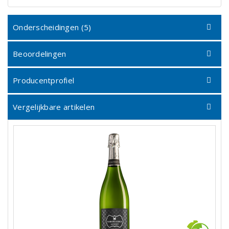
Onderscheidingen (5)
Beoordelingen
Producentprofiel
Vergelijkbare artikelen