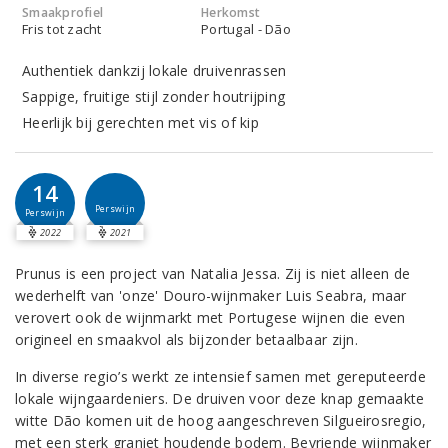
Smaakprofiel
Herkomst
Fris tot zacht
Portugal - Dão
Authentiek dankzij lokale druivenrassen
Sappige, fruitige stijl zonder houtrijping
Heerlijk bij gerechten met vis of kip
14
Perswijn
Perswijn
2022
2021
Prunus is een project van Natalia Jessa. Zij is niet alleen de
wederhelft van 'onze' Douro-wijnmaker Luis Seabra, maar
verovert ook de wijnmarkt met Portugese wijnen die even
origineel en smaakvol als bijzonder betaalbaar zijn.
In diverse regio’s werkt ze intensief samen met gereputeerde
lokale wijngaardeniers. De druiven voor deze knap gemaakte
witte Dão komen uit de hoog aangeschreven Silgueirosregio,
met een sterk graniet houdende bodem. Bevriende wijnmaker