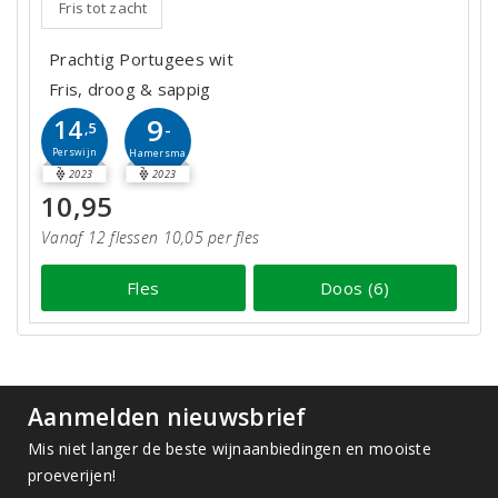
Fris tot zacht
Prachtig Portugees wit
Fris, droog & sappig
9
14
-
,5
Perswijn
Hamersma
2023
2023
10,95
Vanaf 12 flessen 10,05 per fles
Fles
Doos (6)
Aanmelden nieuwsbrief
Mis niet langer de beste wijnaanbiedingen en mooiste
proeverijen!