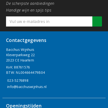
De scherpste aanbiedingen
Handige wijn en spijs tips
Contactgegevens
Bacchus Wijnhuis
Kleverparkweg 22
2023 CE Haarlem
KvK: 88761576
BTW: NL004664479B04
023-5276898
info@bacchuswijnhuis.nl
Openingstijden