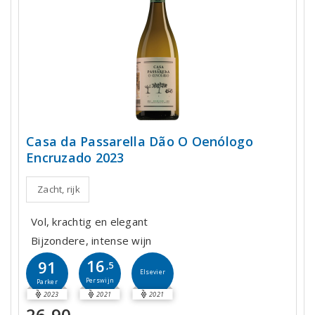
Casa da Passarella Dão O Oenólogo
Encruzado 2023
Zacht, rijk
Vol, krachtig en elegant
Bijzondere, intense wijn
16
91
,5
Elsevier
Perswijn
Parker
2023
2021
2021
26,90