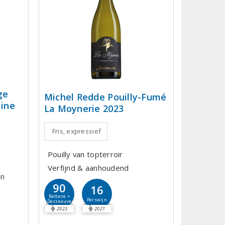
ge
Michel Redde Pouilly-Fumé
ine
La Moynerie 2023
Fris, expressief
Pouilly van topterroir
Verfijnd & aanhoudend
en
90
16
Bettane +
Perswijn
Desseauve
2023
2021