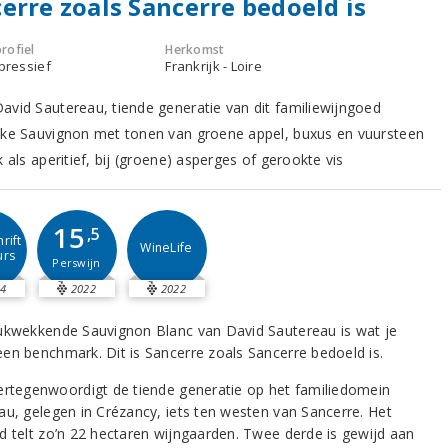
erre zoals Sancerre bedoeld is
rofiel
Herkomst
xpressief
Frankrijk - Loire
avid Sautereau, tiende generatie van dit familiewijngoed
eke Sauvignon met tonen van groene appel, buxus en vuursteen
k als aperitief, bij (groene) asperges of gerookte vis
15
,5
rift
WineLife
urs
Perswijn
4
2022
2022
ukwekkende Sauvignon Blanc van David Sautereau is wat je
en benchmark. Dit is Sancerre zoals Sancerre bedoeld is.
ertegenwoordigt de tiende generatie op het familiedomein
au, gelegen in Crézancy, iets ten westen van Sancerre. Het
d telt zo’n 22 hectaren wijngaarden. Twee derde is gewijd aan