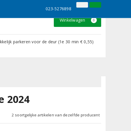
023-5276898
Inloggen
Klantenservice
023-5276898
Winkelwagen
0
kelijk parkeren voor de deur (1e 30 min € 0,55)
e 2024
2 soortgelijke artikelen van dezelfde producent