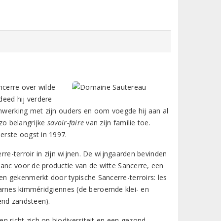
ancerre over wilde
eed hij verdere
enwerking met zijn ouders en oom voegde hij aan al
zo belangrijke
savoir-faire
van zijn familie toe.
eerste oogst in 1997.
erre-terroir in zijn wijnen. De wijngaarden bevinden
lanc voor de productie van de witte Sancerre, een
n gekenmerkt door typische Sancerre-terroirs: les
, marnes kimméridgiennes (de beroemde klei- en
dend zandsteen).
n richt zich op biodiversiteit en een gezond