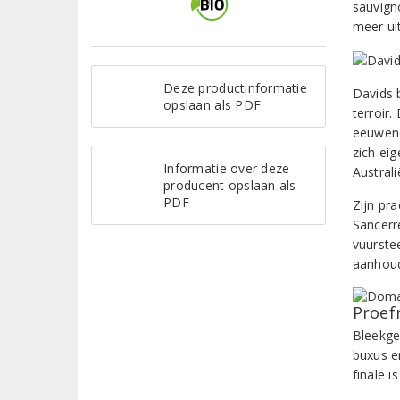
sauvign
meer uit
Deze productinformatie
Davids b
opslaan als PDF
terroir.
eeuweno
zich ei
Informatie over deze
Australi
producent opslaan als
PDF
Zijn pr
Sancerr
vuurste
aanhoud
Proef
Bleekge
buxus en
finale i