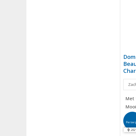
Doma
Beau
Char
Zach
Met f
Mooi
Perswi
202