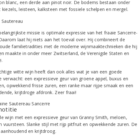
on blanc, een derde aan pinot noir. De bodems bestaan onder
 kiezels, leisteen, kalksteen met fossiele schelpen en mergel.
elangrijkste missie is optimale expressie van het fraaie Sancerre-
 Daarom laat hij niets aan het toeval over. Hij combineert de
ude familietradities met de moderne wijnmaaktechnieken die hij
gen maakte in onder meer Zwitserland, de Verenigde Staten en
ë.
achtige witte wijn heeft dan ook alles wat je van een goede
e verwacht: een expressieve geur van groene appel, buxus en
en, opwekkend frisse zuren, een ranke maar rijpe smaak en een
ende, krijtdroge afdronk. Zeer fraai!
notitie
le wijn met een expressieve geur van Granny Smith, meloen,
 vuursteen. Slanke stijl met rijp pitfruit en opwekkende zuren. De
s aanhoudend en krijtdroog.