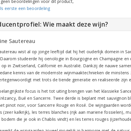
n geen beoordelingen voor dit product,
ls eerste een beoordeling
ucentprofiel: Wie maakt deze wijn?
ne Sautereau
utereau wist al op jonge leeftijd dat hij het ouderlijk domein in S
Daarom studeerde hij oenologie in Bourgogne en Champagne en d
g op in Zwitserland, Californië en Australië. Dankzij de nauwe sam
gedane kennis van de modernste wijnmaaktechnieken de minstens 
ertegenwoordigt met trots de tiende generatie en realiseerde zijn 
elangrijkste focus is het tot uiting brengen van het klassieke Sanc
 Crézancy, Bué en Sancerre. Twee derde is beplant met sauvignon b
et pinot noir, voor Sancerre Rouge en Rosé. De wijngaarden worde
es (zeer kalkrijk), les terres blanches (rijk aan mariene fossielen)
e bodem die je ook in Chablis vindt) en les terres rouges (ijzerhou
ewerkt de wijngaarden zoveel mogelijk in harmonie met de natuur e