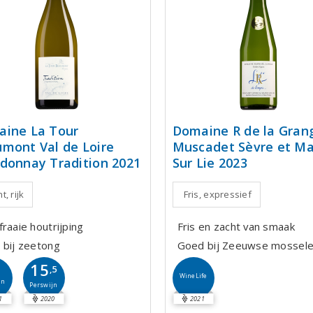
ine La Tour
Domaine R de la Gran
mont Val de Loire
Muscadet Sèvre et Ma
donnay Tradition 2021
Sur Lie 2023
t, rijk
Fris, expressief
raaie houtrijping
Fris en zacht van smaak
 bij zeetong
Goed bij Zeeuwse mossel
15
,5
WineLife
jn
Perswijn
1
2020
2021