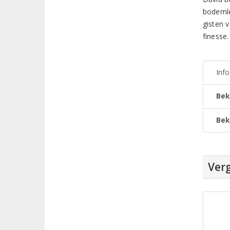
bodemlev
gisten 
finesse.
Inf
Bek
Bek
Verg