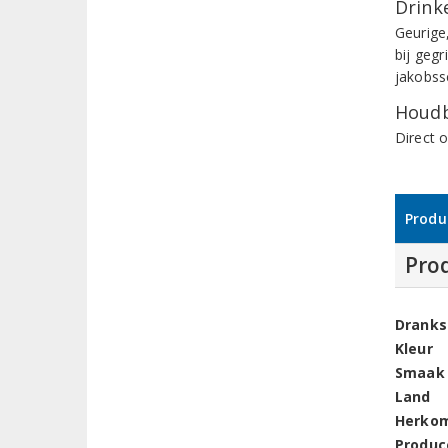
Drinke
Geurige,
bij geg
jakobss
Houdb
Direct 
Produ
Pro
Dranks
Kleur
Smaak
Land
Herko
Produc