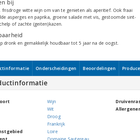
n bij
 frisdroge witte wijn om van te genieten als aperitief. Ook fraai
rilde asperges en paprika, groene salade met vis, gestoomde sint-
chelp of zachte (geiten)kazen.
aarheid
op dronk en gemakkelijk houdbaar tot 5 jaar na de oogst.
ctinformatie
Onderscheidingen
Beoordelingen
Produce
ductinformatie
oort
Wijn
Druivenra
Wit
Allergene
Droog
Frankrijk
mstgebied
Loire
ent
Domaine Sautereau