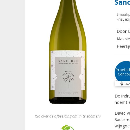
Sanc
Smaakp
Fris, e
Door D
Klassi
Heerlij
Proefsch
Conco
202
De indr
noemt e
David v
(Ga over de afbeelding om in te zoomen)
Sautere
wijngoe