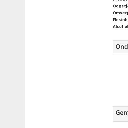
Oogstj
Omver
Flesin
Alcoho
Ond
Gem