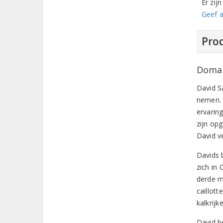
Er zij
Geef a
Prod
Domai
David Sa
nemen. 
ervarin
zijn op
David v
Davids b
zich in
derde m
caillott
kalkrijk
David b