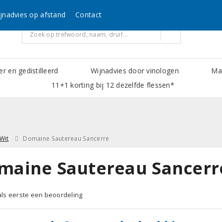
jnadvies op afstand
Contact
er en gedistilleerd
Wijnadvies door vinologen
Mak
11+1 korting bij 12 dezelfde flessen*
Wit
Domaine Sautereau Sancerre
maine Sautereau Sancerr
 als eerste een beoordeling