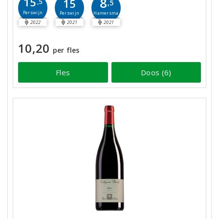
8
15
15
,5
,5
Perswijn
Hamersma
Perswijn
2022
2021
2021
10,20
per fles
Fles
Doos (6)