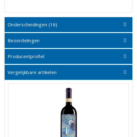
Onderscheidingen (16)
Beoordelingen
Producentprofiel
Vergelijkbare artikelen