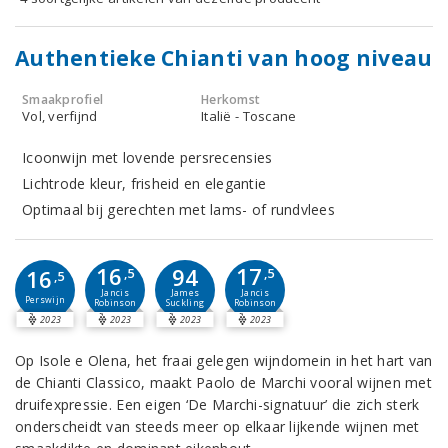
Authentieke Chianti van hoog niveau
Smaakprofiel
Herkomst
Vol, verfijnd
Italië - Toscane
Icoonwijn met lovende persrecensies
Lichtrode kleur, frisheid en elegantie
Optimaal bij gerechten met lams- of rundvlees
16
17
94
16
,5
,5
,5
Jancis
Jancis
James
Perswijn
Robinson
Robinson
Suckling
2023
2023
2023
2023
Op Isole e Olena, het fraai gelegen wijndomein in het hart van
de Chianti Classico, maakt Paolo de Marchi vooral wijnen met
druifexpressie. Een eigen ‘De Marchi-signatuur’ die zich sterk
onderscheidt van steeds meer op elkaar lijkende wijnen met