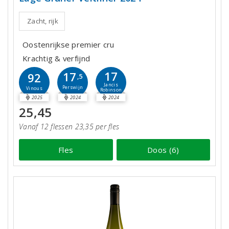
Zacht, rijk
Oostenrijkse premier cru
Krachtig & verfijnd
17
17
92
,5
Jancis
Perswijn
Vinous
Robinson
2025
2024
2024
25,45
Vanaf 12 flessen 23,35 per fles
Fles
Doos (6)