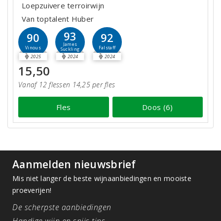
Loepzuivere terroirwijn
Van toptalent Huber
93
90
92
James
Vinous
Falstaff
Suckling
2025
2024
2024
15,50
Vanaf 12 flessen 14,25 per fles
Fles
Doos (6)
Aanmelden nieuwsbrief
Mis niet langer de beste wijnaanbiedingen en mooiste
proeverijen!
De scherpste aanbiedingen