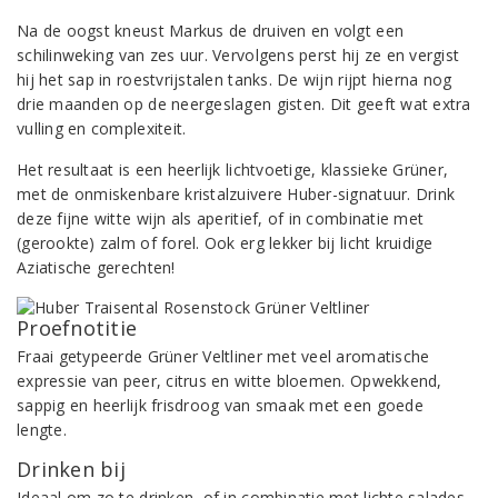
Na de oogst kneust Markus de druiven en volgt een
schilinweking van zes uur. Vervolgens perst hij ze en vergist
hij het sap in roestvrijstalen tanks. De wijn rijpt hierna nog
drie maanden op de neergeslagen gisten. Dit geeft wat extra
vulling en complexiteit.
Het resultaat is een heerlijk lichtvoetige, klassieke Grüner,
met de onmiskenbare kristalzuivere Huber-signatuur. Drink
deze fijne witte wijn als aperitief, of in combinatie met
(gerookte) zalm of forel. Ook erg lekker bij licht kruidige
Aziatische gerechten!
Proefnotitie
Fraai getypeerde Grüner Veltliner met veel aromatische
expressie van peer, citrus en witte bloemen. Opwekkend,
sappig en heerlijk frisdroog van smaak met een goede
lengte.
Drinken bij
Ideaal om zo te drinken, of in combinatie met lichte salades,