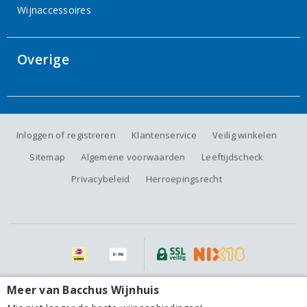
Wijnaccessoires
Overige
Inloggen of registreren
Klantenservice
Veilig winkelen
Sitemap
Algemene voorwaarden
Leeftijdscheck
Privacybeleid
Herroepingsrecht
Alle prijzen zijn inclusief BTW, exclusief eventuele verzendkosten.
Meer van Bacchus Wijnhuis
Tenuta Olim Bauda Moscato d'Asti Centive 2025