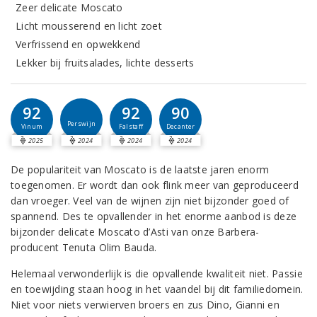
Zeer delicate Moscato
Licht mousserend en licht zoet
Verfrissend en opwekkend
Lekker bij fruitsalades, lichte desserts
92
92
90
Perswijn
Vinum
Falstaff
Decanter
2025
2024
2024
2024
De populariteit van Moscato is de laatste jaren enorm
toegenomen. Er wordt dan ook flink meer van geproduceerd
dan vroeger. Veel van de wijnen zijn niet bijzonder goed of
spannend. Des te opvallender in het enorme aanbod is deze
bijzonder delicate Moscato d’Asti van onze Barbera-
producent Tenuta Olim Bauda.
Helemaal verwonderlijk is die opvallende kwaliteit niet. Passie
en toewijding staan hoog in het vaandel bij dit familiedomein.
Niet voor niets verwierven broers en zus Dino, Gianni en