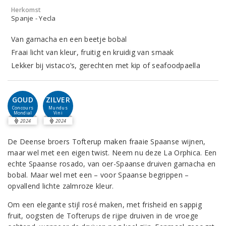
Herkomst
Spanje - Yecla
Van garnacha en een beetje bobal
Fraai licht van kleur, fruitig en kruidig van smaak
Lekker bij vistaco’s, gerechten met kip of seafoodpaella
GOUD
ZILVER
Concours
Mundus
Mondial
Vini
2024
2024
De Deense broers Tofterup maken fraaie Spaanse wijnen,
maar wel met een eigen twist. Neem nu deze La Orphica. Een
echte Spaanse rosado, van oer-Spaanse druiven garnacha en
bobal. Maar wel met een – voor Spaanse begrippen –
opvallend lichte zalmroze kleur.
Om een elegante stijl rosé maken, met frisheid en sappig
fruit, oogsten de Tofterups de rijpe druiven in de vroege