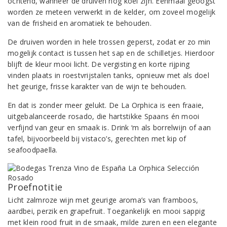
ochtend, wanneer de druiven nog koel zijn. Eenmaal geoogst
worden ze meteen verwerkt in de kelder, om zoveel mogelijk
van de frisheid en aromatiek te behouden.
De druiven worden in hele trossen geperst, zodat er zo min
mogelijk contact is tussen het sap en de schilletjes. Hierdoor
blijft de kleur mooi licht. De vergisting en korte rijping
vinden plaats in roestvrijstalen tanks, opnieuw met als doel
het geurige, frisse karakter van de wijn te behouden.
En dat is zonder meer gelukt. De La Orphica is een fraaie,
uitgebalanceerde rosado, die hartstikke Spaans én mooi
verfijnd van geur en smaak is. Drink ‘m als borrelwijn of aan
tafel, bijvoorbeeld bij vistaco’s, gerechten met kip of
seafoodpaella.
Proefnotitie
Licht zalmroze wijn met geurige aroma’s van framboos,
aardbei, perzik en grapefruit. Toegankelijk en mooi sappig
met klein rood fruit in de smaak, milde zuren en een elegante