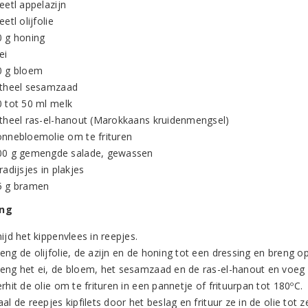
eetl appelazijn
eetl olijfolie
0 g honing
ei
0 g bloem
 theel sesamzaad
0 tot 50 ml melk
 theel ras-el-hanout (Marokkaans kruidenmengsel)
onnebloemolie om te frituren
00 g gemengde salade, gewassen
radijsjes in plakjes
5 g bramen
ing
ijd het kippenvlees in reepjes.
eng de olijfolie, de azijn en de honing tot een dressing en breng 
eng het ei, de bloem, het sesamzaad en de ras-el-hanout en voeg zo
rhit de olie om te frituren in een pannetje of frituurpan tot 180ºC.
al de reepjes kipfilets door het beslag en frituur ze in de olie tot z