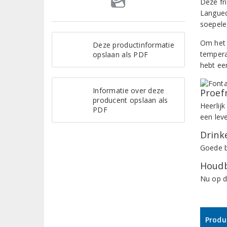
Deze fr
Langued
soepele,
Om het f
Deze productinformatie
tempera
opslaan als PDF
hebt een
Informatie over deze
Proef
producent opslaan als
Heerlijk
PDF
een lev
Drinke
Goede be
Houdb
Nu op d
Produ