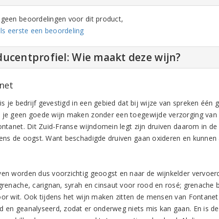
n geen beoordelingen voor dit product,
ls eerste een beoordeling
ucentprofiel: Wie maakt deze wijn?
net
 is je bedrijf gevestigd in een gebied dat bij wijze van spreken éé
 je geen goede wijn maken zonder een toegewijde verzorging van de
Fontanet. Dit Zuid-Franse wijndomein legt zijn druiven daarom in de
dens de oogst. Want beschadigde druiven gaan oxideren en kunnen al
ven worden dus voorzichtig geoogst en naar de wijnkelder vervoerd
 grenache, carignan, syrah en cinsaut voor rood en rosé; grenache
oor wit. Ook tijdens het wijn maken zitten de mensen van Fontanet
d en geanalyseerd, zodat er onderweg niets mis kan gaan. En is de