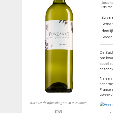
Smaakp
Fris tot
Zuivere
Gemaak
Heerli
Goede b
De Zuid
om kwali
appella
beschei
Na een 
caberne
Franse 
klassie
(Ga over de afbeelding om in te zoomen)