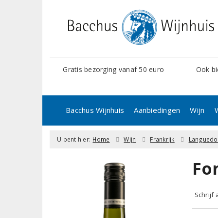
Gratis bezorging vanaf 50 euro
Ook bi
Bacchus Wijnhuis
Aanbiedingen
Wijn
U bent hier:
Home
Wijn
Frankrijk
Languedo
Fo
Schrijf