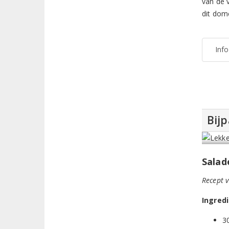
van de v
dit dom
Inf
Bij
Salad
Recept 
Ingred
30