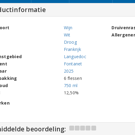
ductinformatie
oort
Wijn
Druivenra
Wit
Allergene
Droog
Frankrijk
mstgebied
Languedoc
ent
Fontanet
aar
2025
pakking
6 flessen
houd
750 ml
l
12,50%
rken
iddelde beoordeling: