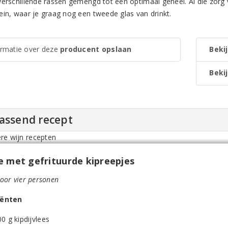
erschillende rassen gemengd tot een optimaal geheel. Al die zorg vin
ein, waar je graag nog een tweede glas van drinkt.
ormatie over deze
producent opslaan
Bekij
Bekij
passend recept
e met gefrituurde kipreepjes
voor vier personen
iënten
0 g kipdijvlees