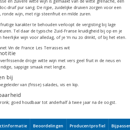
isse en zuivere witte wijn is gemaakt van de witte grenache, een
oc-druif pur sang. De rijpe, zuidelijke druiven zorgen voor een
 ronde wijn, met rijp steenfruit en milde zuren.
ruitige karakter te behouden verloopt de vergisting bij lage
turen. Tel daar de typische Zuid-Franse kruidigheid bij op en je
 heerlijke wijn voor alledag, of je ‘m nu zo drinkt, of bij het eten.
notitie
 verfrissende droge witte wijn met vers geel fruit in de neus en
endige, sappige smaak met lengte.
n bij
geleider van (frisse) salades, vis en kip.
aarheid
ronk; goed houdbaar tot anderhalf à twee jaar na de oogst.
ctinformatie
Beoordelingen
Producentprofiel
Bijpasse