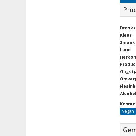
Pro
Dranks
Kleur
Smaak
Land
Herko
Produc
Oogstj
Omver
Flesin
Alcoho
Kenme
Vegan
Gem