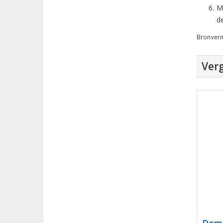
Me
d
Bronver
Verg