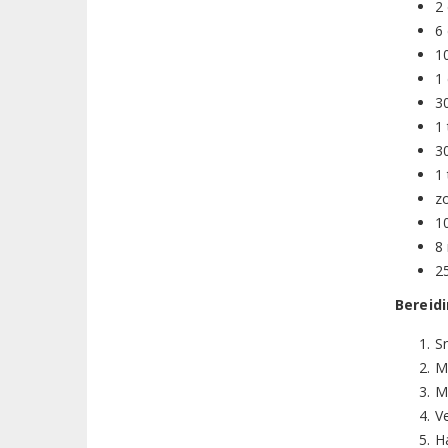
2 
6 
1
1 
3
1
3
1
z
1
8 
2
Bereid
Sn
M
M
Ve
Ha