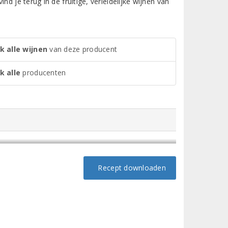
d je terug in de fruitige, verleidelijke wijnen van
k alle wijnen
van deze producent
k alle
producenten
Recept downloaden