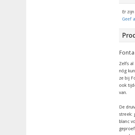
Er zij
Geef a
Prod
Fonta
Zelfs al
nóg kun
ze bij 
ook tij
van.
De drui
streek:
blanc v
geproef