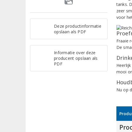
tanks. D
zeer sm
voor het
Deze productinformatie
opslaan als PDF
Proef
Fraaie r
De smaa
Informatie over deze
Drinke
producent opslaan als
PDF
Heerlijk
mooi om
Houdb
Nu op d
Produ
Pro