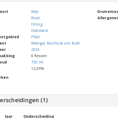
oort
Wijn
Druivenra
Rosé
Allergene
Droog
Duitsland
mstgebied
Pfalz
ent
Weingut Reichsrat von Buhl
aar
2025
pakking
6 flessen
houd
750 ml
l
12,00%
rken
erscheidingen (1)
Jaar
Onderscheiding