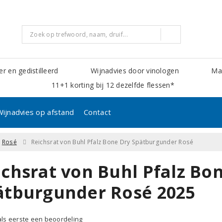
er en gedistilleerd
Wijnadvies door vinologen
Mak
11+1 korting bij 12 dezelfde flessen*
Wijnadvies op afstand
Contact
Rosé
Reichsrat von Buhl Pfalz Bone Dry Spätburgunder Rosé
ichsrat von Buhl Pfalz Bo
ätburgunder Rosé 2025
 als eerste een beoordeling