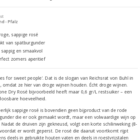
st
nd - Pfalz
oge, sappige rosé
t van spätburgunder
g, sappig en smaakvol
rfect zomers aperitief
es for sweet people’. Dat is de slogan van Reichsrat von Buhl in
z, omdat ze hier van droge wijnen houden. Écht droge wijnen.
ne Dry Rosé bijvoorbeeld heeft maar 0,6 gr/L restsuiker – een
loosbare hoeveelheid.
erlijk sappige rosé is bovendien geen bijproduct van de rode
gunder die er ook gemaakt wordt, maar een volwaardige wijn op
. Nadat de druiven zijn gekneusd, volgt een korte schilinweking (8-
 voordat er wordt geperst. De rosé die daaruit voortkomt rijpt
ns deels in gebruikte houten vaten en deels in roestvrijstalen