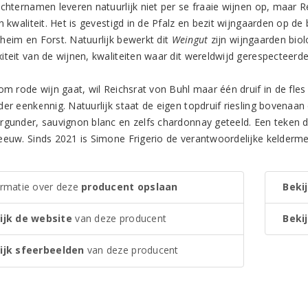
achternamen leveren natuurlijk niet per se fraaie wijnen op, maar R
n kwaliteit. Het is gevestigd in de Pfalz en bezit wijngaarden op d
heim en Forst. Natuurlijk bewerkt dit
Weingut
zijn wijngaarden biol
iteit van de wijnen, kwaliteiten waar dit wereldwijd gerespecteerd
om rode wijn gaat, wil Reichsrat von Buhl maar één druif in de fles 
der eenkennig. Natuurlijk staat de eigen topdruif riesling bovenaan
rgunder, sauvignon blanc en zelfs chardonnay geteeld. Een teken da
eeuw. Sinds 2021 is Simone Frigerio de verantwoordelijke kelderme
ormatie over deze
producent opslaan
Bekij
ijk de website
van deze producent
Bekij
ijk sfeerbeelden
van deze producent