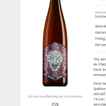
Herkom
Duitsla
Beendr
Gemaak
Fruiti
Een pe
‘Dry win
de Pfal
Deze Bo
verwaar
Deze he
Spätbur
zichzelf
(Ga over de afbeelding om in te zoomen)
14 uur)
vervolge