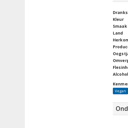
Dranks
Kleur
Smaak
Land
Herko
Produc
Oogstj
Omver
Flesin
Alcoho
Kenme
Vegan
Ond