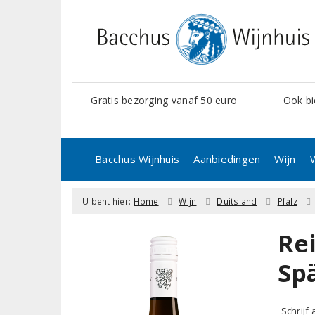
Gratis bezorging vanaf 50 euro
Ook bi
Bacchus Wijnhuis
Aanbiedingen
Wijn
U bent hier:
Home
Wijn
Duitsland
Pfalz
Re
Sp
Schrijf