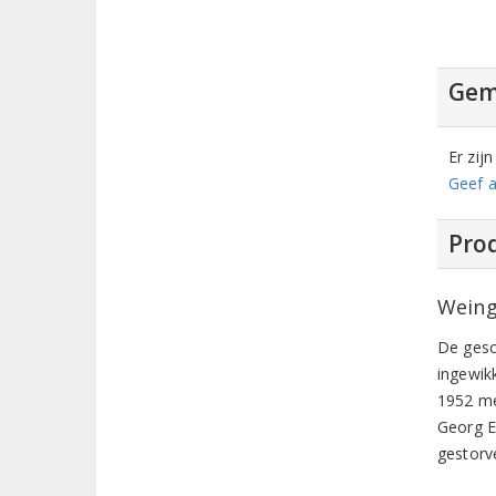
Gem
Er zij
Geef a
Prod
Weing
De gesc
ingewik
1952 me
Georg E
gestorv