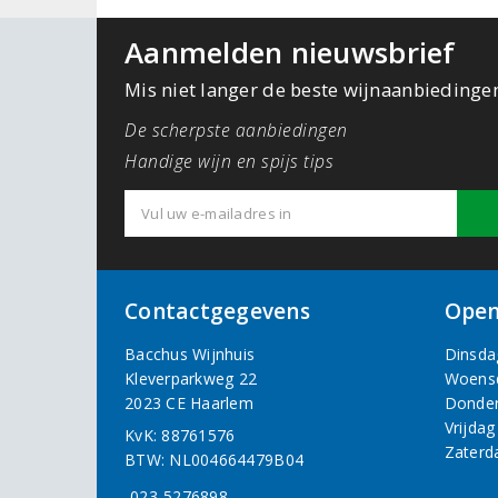
Aanmelden nieuwsbrief
Mis niet langer de beste wijnaanbiedinge
De scherpste aanbiedingen
Handige wijn en spijs tips
Contactgegevens
Open
Bacchus Wijnhuis
Dinsda
Kleverparkweg 22
Woens
2023 CE Haarlem
Donde
Vrijdag
KvK: 88761576
Zaterd
BTW: NL004664479B04
023-5276898