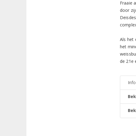
Fraaie 
door zij
Deisdes
complex
Als het 
het min
weissbu
de 21e 
Inf
Bek
Bek