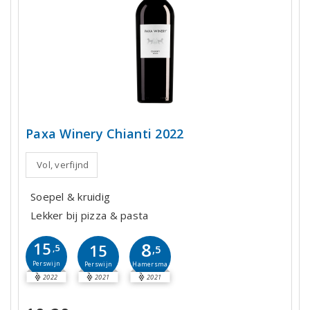
Paxa Winery Chianti 2022
Vol, verfijnd
Soepel & kruidig
Lekker bij pizza & pasta
8
15
15
,5
,5
Perswijn
Hamersma
Perswijn
2022
2021
2021