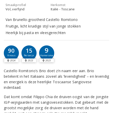
Smaakprofiel
Herkomst
Vol, verfijnd
Italië - Toscane
Van Brunello-grootheid Castello Romitorio
Fruitige, licht kruidige stijl van jonge stokken
Heerlijk bij pasta en vleesgerechten
9
90
15
Hamersma
Vinous
Perswijn
2024
2023
2023
Castello Romitorio’s Brio doet z’n naam eer aan. Brio
betekent in het Italiaans zoveel als ‘levendigheid’ – en levendig
en energiek is deze heerlijke Toscaanse Sangiovese
inderdaad.
Dat komt omdat Filippo Chia de druiven oogst van de jongste
IGP-wijngaarden met sangiovesestokken. Dat gebeurt met de
grootst mogelijke zorg: de druiven worden met de hand