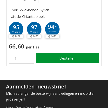
Indrukwekkende Syrah
Uit de Chiantistreek
94
95
97
+
Parker
Vinous
Vinous
2021
2020
2020
66,60
per fles
Bestellen
Aanmelden nieuwsbrief
Mis niet langer de beste wijnaanbiedingen en mooiste
proeverijen!
De scherpste aanbiedingen