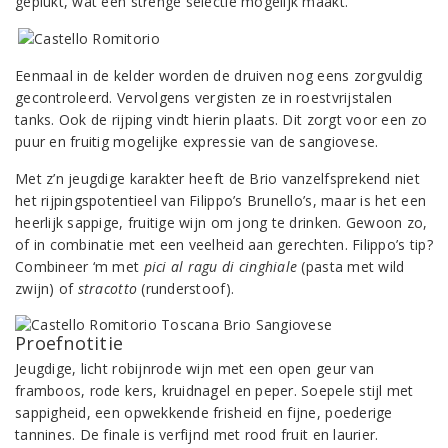
geplukt, wat een strenge selectie mogelijk maakt.
Eenmaal in de kelder worden de druiven nog eens zorgvuldig
gecontroleerd. Vervolgens vergisten ze in roestvrijstalen
tanks. Ook de rijping vindt hierin plaats. Dit zorgt voor een zo
puur en fruitig mogelijke expressie van de sangiovese.
Met z’n jeugdige karakter heeft de Brio vanzelfsprekend niet
het rijpingspotentieel van Filippo’s Brunello’s, maar is het een
heerlijk sappige, fruitige wijn om jong te drinken. Gewoon zo,
of in combinatie met een veelheid aan gerechten. Filippo’s tip?
Combineer ‘m met
pici al ragu di cinghiale
(pasta met wild
zwijn) of
stracotto
(runderstoof).
Proefnotitie
Jeugdige, licht robijnrode wijn met een open geur van
framboos, rode kers, kruidnagel en peper. Soepele stijl met
sappigheid, een opwekkende frisheid en fijne, poederige
tannines. De finale is verfijnd met rood fruit en laurier.