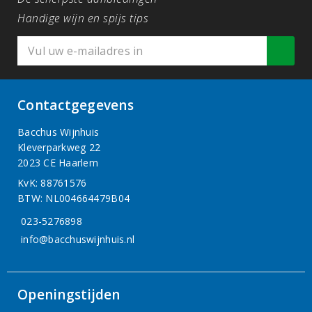
Handige wijn en spijs tips
Contactgegevens
Bacchus Wijnhuis
Kleverparkweg 22
2023 CE Haarlem
KvK: 88761576
BTW: NL004664479B04
023-5276898
info@bacchuswijnhuis.nl
Openingstijden