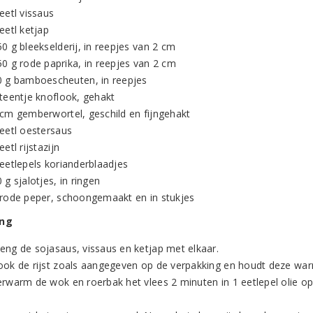
eetl vissaus
eetl ketjap
0 g bleekselderij, in reepjes van 2 cm
50 g rode paprika, in reepjes van 2 cm
0 g bamboescheuten, in reepjes
 teentje knoflook, gehakt
 cm gemberwortel, geschild en fijngehakt
 eetl oestersaus
eetl rijstazijn
 eetlepels korianderblaadjes
 g sjalotjes, in ringen
 rode peper, schoongemaakt en in stukjes
ing
eng de sojasaus, vissaus en ketjap met elkaar.
ook de rijst zoals aangegeven op de verpakking en houdt deze wa
erwarm de wok en roerbak het vlees 2 minuten in 1 eetlepel olie op 
.