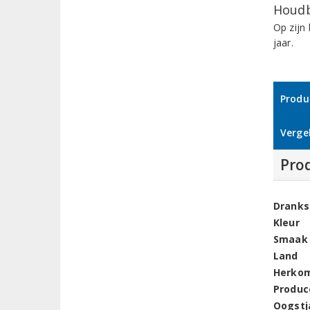
Houdb
Op zijn
jaar.
Produ
Vergel
Pro
Dranks
Kleur
Smaak
Land
Herko
Produc
Oogstj