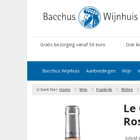
Gratis bezorging vanaf 50 euro
Ook bi
Bacchus Wijnhuis
Aanbiedingen
Wijn
U bent hier:
Home
Wijn
Frankrijk
Rhône
Le 
Ro
Schrijf