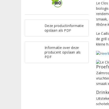
Le Clos 
biologi
rendeme
smaak, 
Rhône-k
Deze productinformatie
opslaan als PDF
Le Cail
de gril
kleine h
Informatie over deze
producent opslaan als
PDF
Proef
Zalmroze
vruchte
smaak e
Drinke
Uitstek
schotels