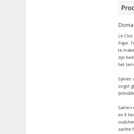
Prod
Domai
Le Clos
Pape. T
te make
zijn bed
het ter
Sylvies 
oogst g
(inmidd
Samen m
en 9 he
oudsher
zachte 