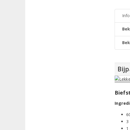
Inf
Bek
Bek
Bijp
Biefs
Ingred
60
3 
1