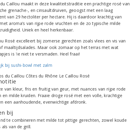
du Caillou maakt in deze kwaliteitstraditie een prachtige rosé van
sche grenache-, en cinsaultdruiven, geoogst met een laag
nt van 29 hectoliter per hectare. Hij is daardoor krachtig van
met aroma’s van rijpe rode vruchten en de zo typische milde
ruidigheid. Uniek en heel herkenbaar.
lou Rosé excelleert bij zomerse gerechten zoals vlees en vis van
l of maaltijdsalades. Maar ook zomaar op het terras met wat
apjes is 'ie niet te versmaden. Heel fraai!
notitie
 van kleur, fris en fruitig van geur, met nuances van rijpe rode
n en milde kruiden. Fraaie droge rosé met een volle, krachtige
n een aanhoudende, evenwichtige afdronk.
n bij
end te combineren met milde tot pittige gerechten, zowel koude
 als van de grill.