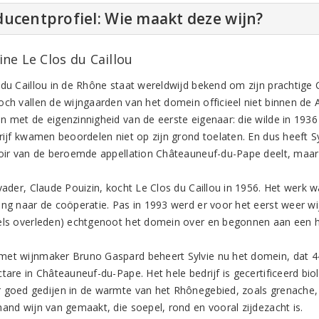
ucentprofiel: Wie maakt deze wijn?
ne Le Clos du Caillou
 du Caillou in de Rhône staat wereldwijd bekend om zijn prachtige
och vallen de wijngaarden van het domein officieel niet binnen de 
n met de eigenzinnigheid van de eerste eigenaar: die wilde in 193
rijf kwamen beoordelen niet op zijn grond toelaten. En dus heeft Sy
roir van de beroemde appellation Châteauneuf-du-Pape deelt, maar 
vader, Claude Pouizin, kocht Le Clos du Caillou in 1956. Het werk w
ing naar de coöperatie. Pas in 1993 werd er voor het eerst weer w
els overleden) echtgenoot het domein over en begonnen aan een h
et wijnmaker Bruno Gaspard beheert Sylvie nu het domein, dat 44
ctare in Châteauneuf-du-Pape. Het hele bedrijf is gecertificeerd bi
 goed gedijen in de warmte van het Rhônegebied, zoals grenache, 
hand wijn van gemaakt, die soepel, rond en vooral zijdezacht is.