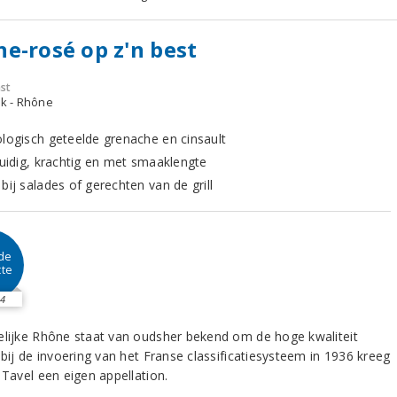
e-rosé op z'n best
st
jk - Rhône
ologisch geteelde grenache en cinsault
kruidig, krachtig en met smaaklengte
bij salades of gerechten van de grill
ide
tte
4
elijke Rhône staat van oudsher bekend om de hoge kwaliteit
 bij de invoering van het Franse classificatiesysteem in 1936 kreeg
 Tavel een eigen appellation.