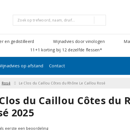
er en gedistilleerd
Wijnadvies door vinologen
Mak
11+1 korting bij 12 dezelfde flessen*
Wijnadvies op afstand
Contact
Rosé
Le Clos du Caillou Côtes du Rhône Le Caillou Rosé
Clos du Caillou Côtes du 
sé 2025
 als eerste een beoordeling