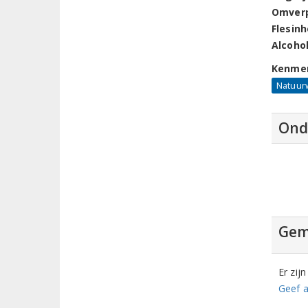
Omver
Flesin
Alcoho
Kenme
Natuur
Ond
Gem
Er zij
Geef a