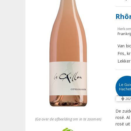
Rhôn
Herkom
Frankri
Van bi
Fris, 
Lekker 
Le Gu
Hache
202
De zuid
rosé. Al
(Ga over de afbeelding om in te zoomen)
rosé uit