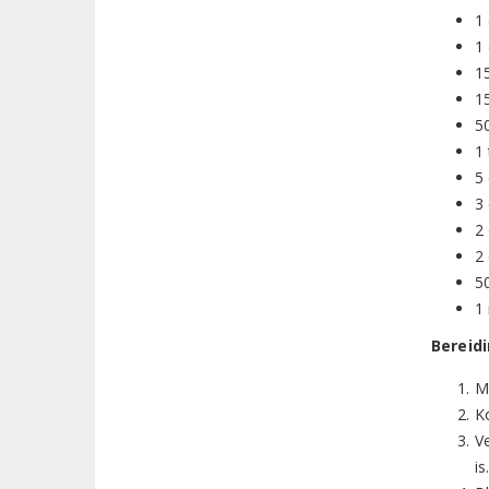
1 
1 
15
1
5
1
5
3
2 
2
50
1
Bereid
M
K
V
is