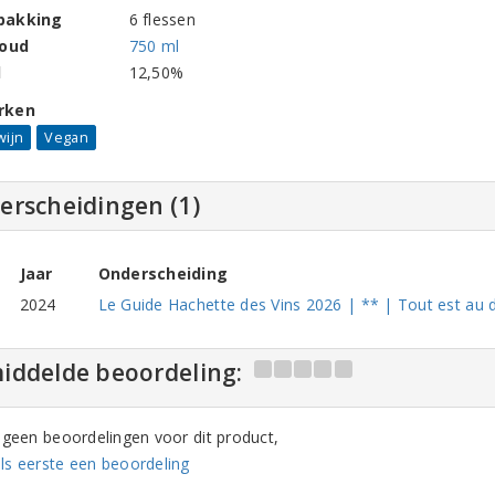
pakking
6 flessen
houd
750 ml
l
12,50%
rken
wijn
Vegan
erscheidingen (1)
Jaar
Onderscheiding
2024
Le Guide Hachette des Vins 2026 | ** | Tout est au 
iddelde beoordeling:
n geen beoordelingen voor dit product,
ls eerste een beoordeling