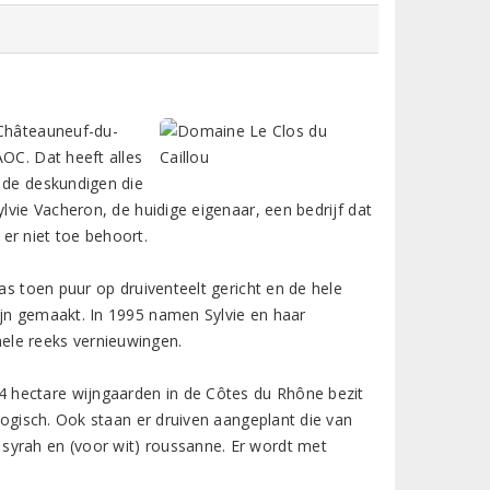
 Châteauneuf-du-
AOC. Dat heeft alles
6 de deskundigen die
lvie Vacheron, de huidige eigenaar, een bedrijf dat
er niet toe behoort.
as toen puur op druiventeelt gericht en de hele
ijn gemaakt. In 1995 namen Sylvie en haar
ele reeks vernieuwingen.
 hectare wijngaarden in de Côtes du Rhône bezit
ologisch. Ook staan er druiven aangeplant die van
syrah en (voor wit) roussanne. Er wordt met