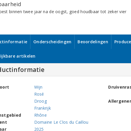
aarheid
 best binnen twee jaar na de oogst, goed houdbaar tot zeker vier
ctinformatie
Onderscheidingen
Beoordelingen
Produce
ijkbare artikelen
ductinformatie
oort
Wijn
Druivenra
Rosé
Droog
Allergene
Frankrijk
mstgebied
Rhône
ent
Domaine Le Clos du Caillou
aar
2025