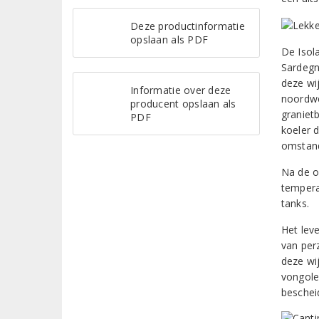
Deze productinformatie
opslaan als PDF
De Isol
Sardegn
deze wi
Informatie over deze
noordwe
producent opslaan als
graniet
PDF
koeler 
omstand
Na de oo
temperat
tanks.
Het lev
van per
deze wi
vongole,
bescheid