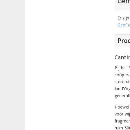
Gem
Er zij
Geef a
Prod
Canti
Bij het
coöpera
sterdrui
Ian D’Ag
generall
Hoewel ‘
voor wi
fragmen
ruim 50