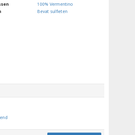
ssen
100% Vermentino
n
Bevat sulfieten
mend