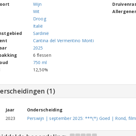
oort
Wijn
Druivenra
Wit
Allergene
Droog
Italië
mstgebied
Sardinië
ent
Cantina del Vermentino Monti
aar
2025
pakking
6 flessen
houd
750 ml
l
12,50%
erscheidingen (1)
Jaar
Onderscheiding
2023
Perswijn | september 2025: ***(*) Goed | Rond, fil