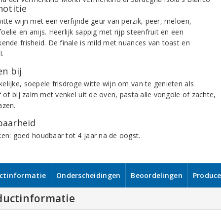
notitie
witte wijn met een verfijnde geur van perzik, peer, meloen,
elie en anijs. Heerlijk sappig met rijp steenfruit en een
kende frisheid. De finale is mild met nuances van toast en
.
n bij
elijke, soepele frisdroge witte wijn om van te genieten als
f of bij zalm met venkel uit de oven, pasta alle vongole of zachte,
azen.
aarheid
ken: goed houdbaar tot 4 jaar na de oogst.
ctinformatie
Onderscheidingen
Beoordelingen
Produce
ductinformatie