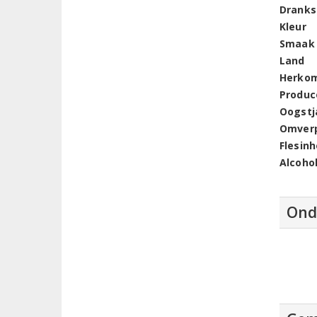
Dranks
Kleur
Smaak
Land
Herko
Produc
Oogstj
Omver
Flesin
Alcoho
Ond