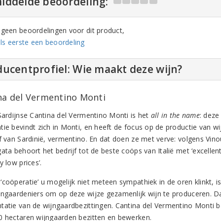
iddelde beoordeling:
n geen beoordelingen voor dit product,
ls eerste een beoordeling
ucentprofiel: Wie maakt deze wijn?
na del Vermentino Monti
 Sardijnse Cantina del Vermentino Monti is het
all in the name
: deze
tie bevindt zich in Monti, en heeft de focus op de productie van wi
f van Sardinië, vermentino. En dat doen ze met verve: volgens Vinous
ata behoort het bedrijf tot de beste coöps van Italië met ‘excellen
y low prices’.
coöperatie’ u mogelijk niet meteen sympathiek in de oren klinkt, is h
jngaardeniers om op deze wijze gezamenlijk wijn te produceren. D
tatie van de wijngaardbezittingen. Cantina del Vermentino Monti be
0 hectaren wijngaarden bezitten en bewerken.