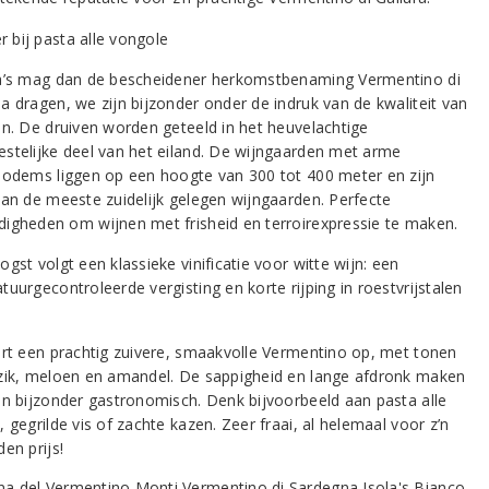
a’s mag dan de bescheidener herkomstbenaming Vermentino di
a dragen, we zijn bijzonder onder de indruk van de kwaliteit van
jn. De druiven worden geteeld in het heuvelachtige
stelijke deel van het eiland. De wijngaarden met arme
bodems liggen op een hoogte van 300 tot 400 meter en zijn
dan de meeste zuidelijk gelegen wijngaarden. Perfecte
igheden om wijnen met frisheid en terroirexpressie te maken.
gst volgt een klassieke vinificatie voor witte wijn: een
uurgecontroleerde vergisting en korte rijping in roestvrijstalen
ert een prachtig zuivere, smaakvolle Vermentino op, met tonen
zik, meloen en amandel. De sappigheid en lange afdronk maken
jn bijzonder gastronomisch. Denk bijvoorbeeld aan pasta alle
 gegrilde vis of zachte kazen. Zeer fraai, al helemaal voor z’n
en prijs!