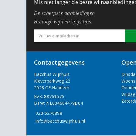
Mis niet langer de beste wijnaanbiedinge
De scherpste aanbiedingen
Handige wijn en spijs tips
Contactgegevens
Open
Bacchus Wijnhuis
Dinsda
Kleverparkweg 22
Woens
2023 CE Haarlem
Donde
Vrijdag
KvK: 88761576
Zaterd
BTW: NL004664479B04
023-5276898
info@bacchuswijnhuis.nl