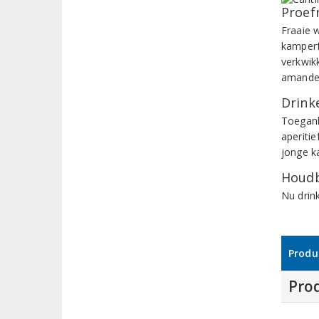
Proef
Fraaie 
kamperfo
verkwik
amandel
Drinke
Toegank
aperitie
jonge k
Houdb
Nu drin
Produ
Pro