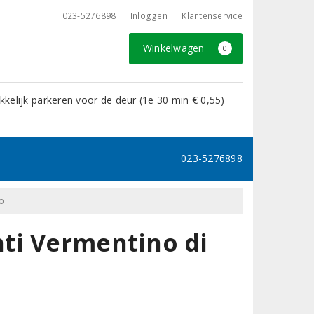
023-5276898
Inloggen
Klantenservice
Winkelwagen
0
kelijk parkeren voor de deur (1e 30 min € 0,55)
023-5276898
o
ti Vermentino di