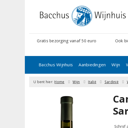
Gratis bezorging vanaf 50 euro
Ook bi
Bacchus Wijnhuis
Aanbiedingen
Wijn
U bent hier:
Home
Wijn
Italië
Sardinië
Ca
Sa
Schrijf