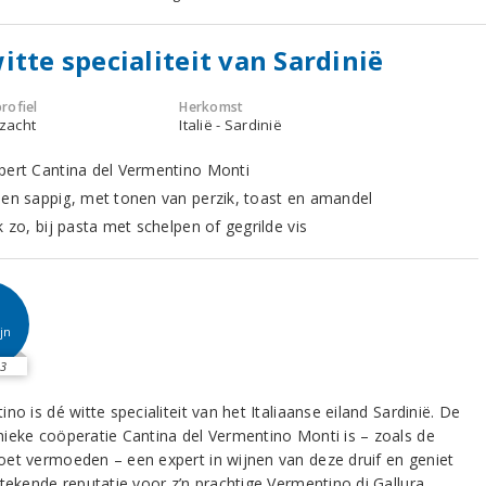
itte specialiteit van Sardinië
rofiel
Herkomst
 zacht
Italië - Sardinië
pert Cantina del Vermentino Monti
 en sappig, met tonen van perzik, toast en amandel
k zo, bij pasta met schelpen of gegrilde vis
jn
3
no is dé witte specialiteit van het Italiaanse eiland Sardinië. De
ieke coöperatie Cantina del Vermentino Monti is – zoals de
et vermoeden – een expert in wijnen van deze druif en geniet
tekende reputatie voor z’n prachtige Vermentino di Gallura.