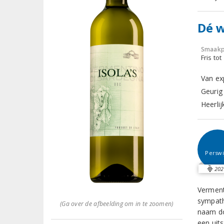
Dé w
Smaakp
Fris tot
Van ex
Geurig
Heerlij
Perswi
202
Vermenti
sympath
(Ga over de afbeelding om in te zoomen)
naam do
een uits