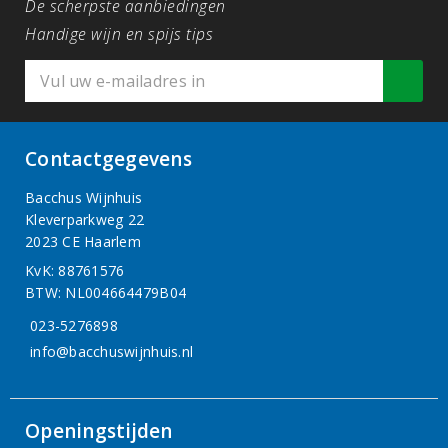
De scherpste aanbiedingen
Handige wijn en spijs tips
Contactgegevens
Bacchus Wijnhuis
Kleverparkweg 22
2023 CE Haarlem
KvK: 88761576
BTW: NL004664479B04
023-5276898
info@bacchuswijnhuis.nl
Openingstijden