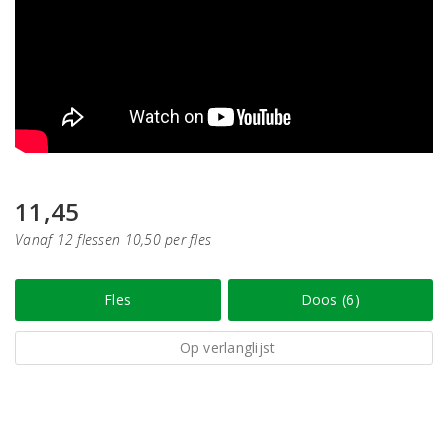
11,45
Vanaf 12 flessen 10,50 per fles
Fles
Doos (6)
Op verlanglijst