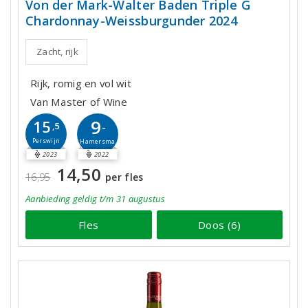
Von der Mark-Walter Baden Triple G
Chardonnay-Weissburgunder 2024
Zacht, rijk
Rijk, romig en vol wit
Van Master of Wine
9
15
-
,5
Perswijn
Hamersma
2023
2022
14,50
16,95
per fles
Aanbieding
geldig
t/m 31 augustus
Fles
Doos (6)