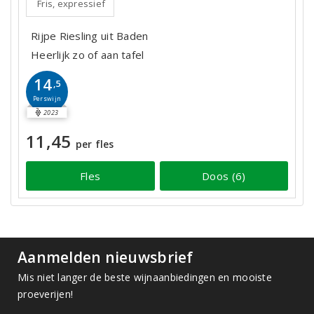
Fris, expressief
Rijpe Riesling uit Baden
Heerlijk zo of aan tafel
14
,5
Perswijn
2023
11,45
per fles
Fles
Doos (6)
Aanmelden nieuwsbrief
Mis niet langer de beste wijnaanbiedingen en mooiste
proeverijen!