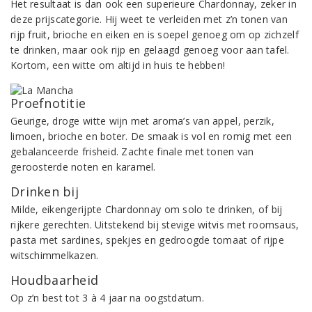
Het resultaat is dan ook een superieure Chardonnay, zeker in
deze prijscategorie. Hij weet te verleiden met z’n tonen van
rijp fruit, brioche en eiken en is soepel genoeg om op zichzelf
te drinken, maar ook rijp en gelaagd genoeg voor aan tafel.
Kortom, een witte om altijd in huis te hebben!
Proefnotitie
Geurige, droge witte wijn met aroma’s van appel, perzik,
limoen, brioche en boter. De smaak is vol en romig met een
gebalanceerde frisheid. Zachte finale met tonen van
geroosterde noten en karamel.
Drinken bij
Milde, eikengerijpte Chardonnay om solo te drinken, of bij
rijkere gerechten. Uitstekend bij stevige witvis met roomsaus,
pasta met sardines, spekjes en gedroogde tomaat of rijpe
witschimmelkazen.
Houdbaarheid
Op z’n best tot 3 à 4 jaar na oogstdatum.