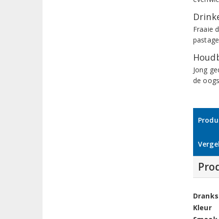
Drinke
Fraaie d
pastage
Houdb
Jong ge
de oogs
Produ
Vergel
Pro
Dranks
Kleur