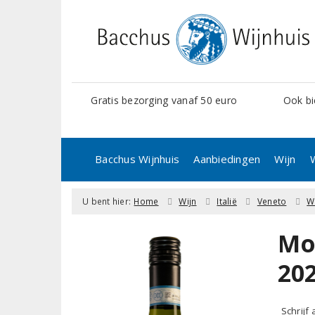
Gratis bezorging vanaf 50 euro
Ook bi
Bacchus Wijnhuis
Aanbiedingen
Wijn
U bent hier:
Home
Wijn
Italië
Veneto
W
Mo
20
Schrijf