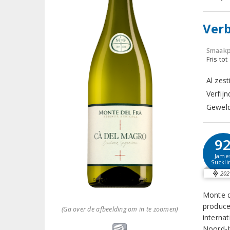
Verb
Smaakp
Fris tot
Al zes
Verfij
Geweld
9
Jame
Suckli
202
Monte d
produce
(Ga over de afbeelding om in te zoomen)
internat
Noord-It