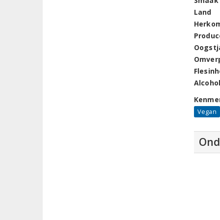
Smaak
Land
Herko
Produc
Oogstj
Omver
Flesin
Alcoho
Kenme
Vegan
Ond