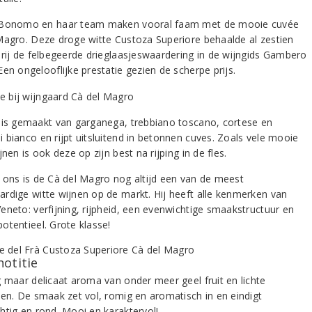
 Bonomo en haar team maken vooral faam met de mooie cuvée
Magro. Deze droge witte Custoza Superiore behaalde al zestien
 rij de felbegeerde drieglaasjeswaardering in de wijngids Gambero
en ongelooflijke prestatie gezien de scherpe prijs.
 is gemaakt van garganega, trebbiano toscano, cortese en
 bianco en rijpt uitsluitend in betonnen cuves. Zoals vele mooie
jnen is ook deze op zijn best na rijping in de fles.
 ons is de Cà del Magro nog altijd een van de meest
rdige witte wijnen op de markt. Hij heeft alle kenmerken van
eneto: verfijning, rijpheid, een evenwichtige smaakstructuur en
otentieel. Grote klasse!
notitie
g maar delicaat aroma van onder meer geel fruit en lichte
nen. De smaak zet vol, romig en aromatisch in en eindigt
htig en rond. Mooi en karaktervol!