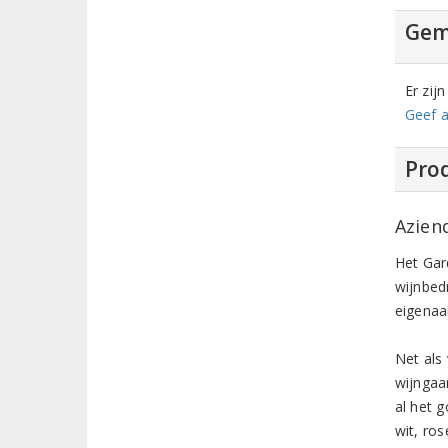
Gem
Er zij
Geef a
Prod
Azien
Het Gar
wijnbedr
eigenaa
Net als
wijngaa
al het 
wit, ro