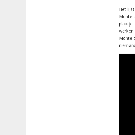
Het lij
Monte d
plaatje.
werken 
Monte d
niemand