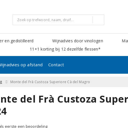
er en gedistilleerd
Wijnadvies door vinologen
Mak
11+1 korting bij 12 dezelfde flessen*
Wijnadvies op afstand
Contact
it
Monte del Frà Custoza Superiore Cà del Magro
nte del Frà Custoza Super
24
 als eerste een beoordeling