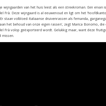
stje wijngaarden van het huis leest als een streekroman. Een ervan 
el Frà. Deze wijngaard is al eeuwenoud en ligt om het ‘hoofdkantoo
 Er staan volbloed-Italiaanse druivenrassen als fernanda, garganega
aan het behoud van onze eigen rassen’, zegt Marica Bonomo, die 
el Frà volop geëxporteerd wordt. Gelukkig maar, want deze fruitige
 missen.