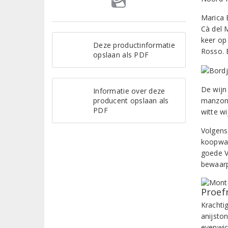
Marica
Cà del 
keer op
Deze productinformatie
Rosso. E
opslaan als PDF
De wijn
Informatie over deze
producent opslaan als
manzoni
PDF
witte wi
Volgens
koopwaa
goede V
bewaarp
Proef
Krachti
anijsto
evenwic