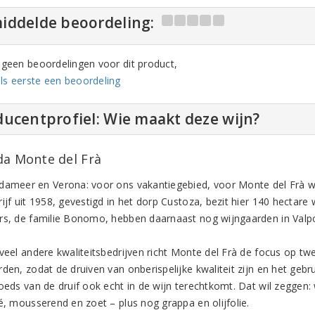
iddelde beoordeling:
n geen beoordelingen voor dit product,
ls eerste een beoordeling
ucentprofiel: Wie maakt deze wijn?
da Monte del Frà
dameer en Verona: voor ons vakantiegebied, voor Monte del Frà w
ijf uit 1958, gevestigd in het dorp Custoza, bezit hier 140 hectare
rs, de familie Bonomo, hebben daarnaast nog wijngaarden in Valpol
 veel andere kwaliteitsbedrijven richt Monte del Frà de focus op tw
rden, zodat de druiven van onberispelijke kwaliteit zijn en het geb
goeds van de druif ook echt in de wijn terechtkomt. Dat wil zeggen:
sé, mousserend en zoet – plus nog grappa en olijfolie.