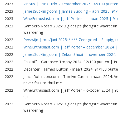
2023
Vinous | Eric Guido – september 2025: 92/100 punte
2023
JamesSuckling.com | James Suckling – april 2025: 91
2023
WineEnthusiast.com | Jeff Porter – januari 2025 | 9
2023
Gambero Rosso 2026: 3 glaasjes (hoogste waardering)
waardering
2022
Perswijn | mei/juni 2025: **** Zeer goed | Sappig, r
2022
WineEnthusiast.com | Jeff Porter – december 2024 | 
2022
JamesSuckling.com | Zekun Shuai – november 2024: 94
2022
Falstaff | Gardasee Trophy 2024: 92/100 punten | In
2022
Decanter | James Button - maart 2024: 91/100 punten
2022
JancisRobinson.com | Tamlyn Currin - maart 2024: Ve
never fails to thrill me
2022
WineEnthusiast.com | Jeff Porter – oktober 2024 | 9
up
2022
Gambero Rosso 2025: 3 glaasjes (hoogste waardering)
waardering