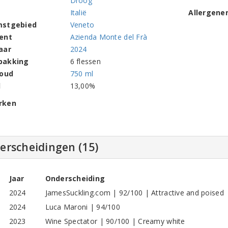
Droog
Italië
Allergene
mstgebied
Veneto
ent
Azienda Monte del Frà
aar
2024
pakking
6 flessen
houd
750 ml
l
13,00%
rken
erscheidingen (15)
Jaar
Onderscheiding
2024
JamesSuckling.com | 92/100 | Attractive and poised
2024
Luca Maroni | 94/100
2023
Wine Spectator | 90/100 | Creamy white