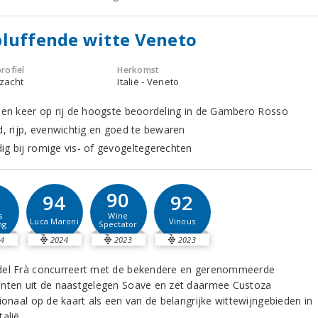
luffende witte Veneto
rofiel
Herkomst
 zacht
Italië - Veneto
tien keer op rij de hoogste beoordeling in de Gambero Rosso
nd, rijp, evenwichtig en goed te bewaren
ig bij romige vis- of gevogeltegerechten
2
90
94
92
s
Wine
Luca Maroni
Vinous
ng
Spectator
4
2024
2023
2023
el Frà concurreert met de bekendere en gerenommeerde
nten uit de naastgelegen Soave en zet daarmee Custoza
ionaal op de kaart als een van de belangrijke wittewijngebieden in
alië.