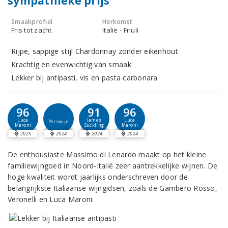
sympathieke prijs
Smaakprofiel
Herkomst
Fris tot zacht
Italië - Friuli
Rijpe, sappige stijl Chardonnay zonder eikenhout
Krachtig en evenwichtig van smaak
Lekker bij antipasti, vis en pasta carbonara
96
91
96
Luca
James
Luca
Perswijn
Maroni
Suckling
Maroni
2025
2024
2024
2024
De enthousiaste Massimo di Lenardo maakt op het kleine
familiewijngoed in Noord-Italië zeer aantrekkelijke wijnen. De
hoge kwaliteit wordt jaarlijks onderschreven door de
belangrijkste Italiaanse wijngidsen, zoals de Gambero Rosso,
Veronelli en Luca Maroni.