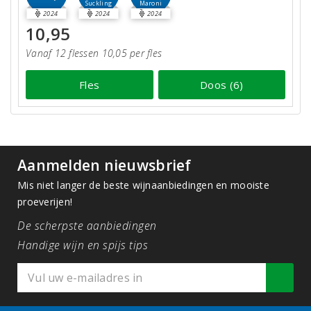
Suckling
Maroni
2024
2024
2024
10,95
Vanaf 12 flessen 10,05 per fles
Fles
Doos (6)
Aanmelden nieuwsbrief
Mis niet langer de beste wijnaanbiedingen en mooiste
proeverijen!
De scherpste aanbiedingen
Handige wijn en spijs tips