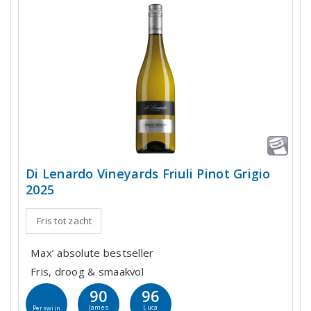
Di Lenardo Vineyards Friuli Pinot Grigio
2025
Fris tot zacht
Max’ absolute bestseller
Fris, droog & smaakvol
90
96
James
Luca
Perswijn