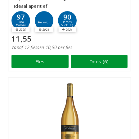
Ideaal aperitief
97
90
Luca
James
Perswijn
Maroni
Suckling
2025
2024
2024
11,55
Vanaf 12 flessen 10,60 per fles
Fles
Doos (6)