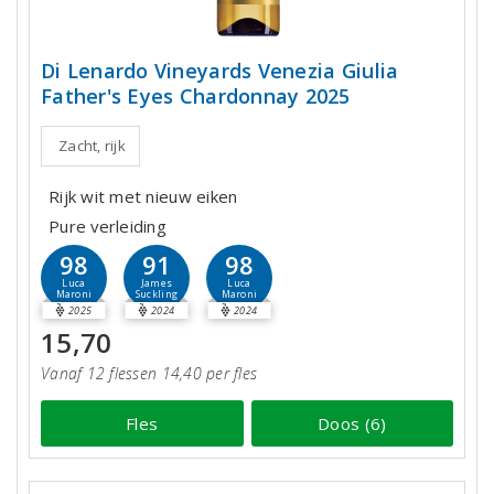
Di Lenardo Vineyards Venezia Giulia
Father's Eyes Chardonnay 2025
Zacht, rijk
Rijk wit met nieuw eiken
Pure verleiding
98
91
98
Luca
James
Luca
Maroni
Suckling
Maroni
2025
2024
2024
15,70
Vanaf 12 flessen 14,40 per fles
Fles
Doos (6)