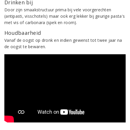
Drinken bij
Door zijn smaakstructuur prima bij vele voorgerechten
(antipasti, visschotels) maar ook erg lekker bij geurige pasta's
met vis of carbonara (spek en room).
Houdbaarheid
Vanaf de oogst op dronk en indien gewenst tot twee jaar na
de oogst te bewaren.