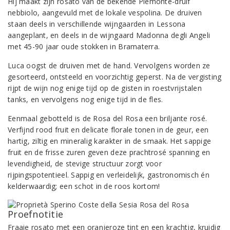
Hij maakt zijn rosato van de bekende Piemonte-druif
nebbiolo, aangevuld met de lokale vespolina. De druiven
staan deels in verschillende wijngaarden in Lessona
aangeplant, en deels in de wijngaard Madonna degli Angeli
met 45-90 jaar oude stokken in Bramaterra.
Luca oogst de druiven met de hand. Vervolgens worden ze
gesorteerd, ontsteeld en voorzichtig geperst. Na de vergisting
rijpt de wijn nog enige tijd op de gisten in roestvrijstalen
tanks, en vervolgens nog enige tijd in de fles.
Eenmaal gebotteld is de Rosa del Rosa een briljante rosé.
Verfijnd rood fruit en delicate florale tonen in de geur, een
hartig, ziltig en mineralig karakter in de smaak. Het sappige
fruit en de frisse zuren geven deze prachtrosé spanning en
levendigheid, de stevige structuur zorgt voor
rijpingspotentieel. Sappig en verleidelijk, gastronomisch én
kelderwaardig; een schot in de roos kortom!
Proefnotitie
Fraaie rosato met een oranjeroze tint en een krachtig, kruidig